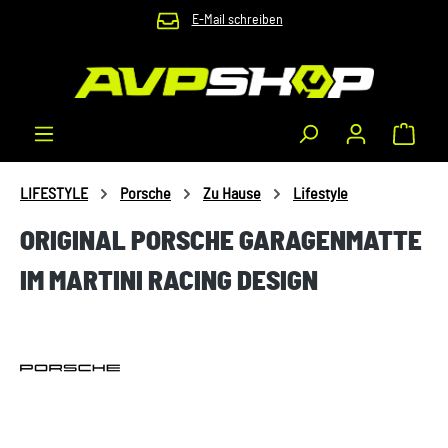
E-Mail schreiben
Zum Hauptinhalt springen
Waren
LIFESTYLE
Porsche
Zu Hause
Lifestyle
ORIGINAL PORSCHE GARAGENMATTE
IM MARTINI RACING DESIGN