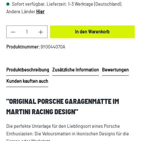
Sofort verfügbar, Lieferzeit: 1-3 Werktage (Deutschland).
Andere Länder
Hier
Produkt Anzahl: Gib den gewünschten Wert ein oder
In den Warenkorb
Produktnummer:
9Y0044070A
Produktbeschreibung
Zusätzliche Information
Bewertungen
Kunden kauften auch
"ORIGINAL PORSCHE GARAGENMATTE IM
MARTINI RACING DESIGN"
Die perfekte Unterlage für den Lieblingsort eines Porsche
Enthusiasten: Die Veloursmatten in ikonischen Designs für die