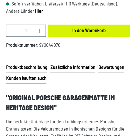
Sofort verfügbar, Lieferzeit: 1-3 Werktage (Deutschland).
Andere Länder
Hier
Produkt Anzahl: Gib den gewünschten Wert ein oder
In den Warenkorb
Produktnummer:
9Y0044070
Produktbeschreibung
Zusätzliche Information
Bewertungen
Kunden kauften auch
"ORIGINAL PORSCHE GARAGENMATTE IM
HERITAGE DESIGN"
Die perfekte Unterlage für den Lieblingsort eines Porsche
Enthusiasten: Die Veloursmatten in ikonischen Designs für die