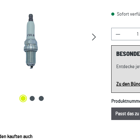
Sofort verfü
Produkt A
BESONDE
Entdecke je
Zu den Bün
Produktnumm
Passt das z
en kauften auch