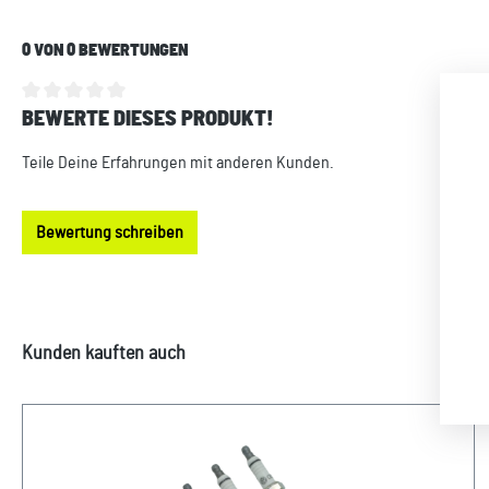
0 VON 0 BEWERTUNGEN
BEWERTE DIESES PRODUKT!
Durchschnittliche Bewertung von 0 von 5 Sternen
Teile Deine Erfahrungen mit anderen Kunden.
Bewertung schreiben
Produktgalerie überspringen
Kunden kauften auch