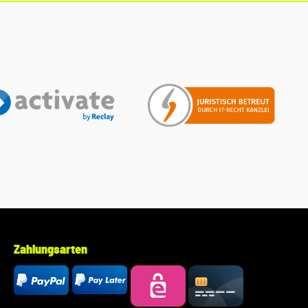
Fahrgestellnummer(Bsp. VW: WVWZZZ... Audi: WAUZZZ...)
Ihres Fahrzeugs mitzuteilen. Wir prüfen vorab, ob der
gewünschte Artikel zum Fahrzeug passt.
Zahlungsarten