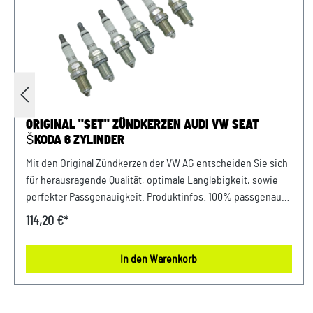
ORIGINAL "SET" ZÜNDKERZEN AUDI VW SEAT
ŠKODA 6 ZYLINDER
Mit den Original Zündkerzen der VW AG entscheiden Sie sich
für herausragende Qualität, optimale Langlebigkeit, sowie
perfekter Passgenauigkeit. Produktinfos: 100% passgenau,
da Original Ersatzteile Verwendung: passend bei vielen
114,20 €*
Audi/VW/SEAT/Škoda Unser Service für Sie: Um Fehlkäufe zu
vermeiden, bieten wir Ihnen die Möglichkeit, uns vor Ihrer
In den Warenkorb
Bestellung oder in der Kaufabwicklung die 17-stellige
Fahrgestellnummer(Bsp. VW: WVWZZZ... Audi: WAUZZZ...)
Ihres Fahrzeugs mitzuteilen. Wir prüfen vorab, ob der