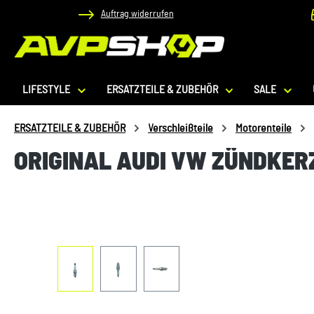
Auftrag widerrufen
 Hauptinhalt springen
Zur Suche springen
Zur Hauptnavigation springen
LIFESTYLE
ERSATZTEILE & ZUBEHÖR
SALE
ERSATZTEILE & ZUBEHÖR
Verschleißteile
Motorenteile
ORIGINAL AUDI VW ZÜNDKER
Bildergalerie überspringen