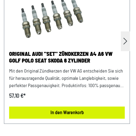
ORIGINAL AUDI "SET" ZÜNDKERZEN A4 A6 VW
GOLF POLO SEAT SKODA 6 ZYLINDER
Mit den Original Zündkerzen der VW AG entscheiden Sie sich
für herausragende Qualität, optimale Langlebigkeit, sowie
perfekter Passgenauigkeit. Produktinfos: 100% passgenau,
da Original Ersatzteilepassend für Motorkennbuchstabe: ADR
57,10 €*
AFY APT ARG AHL ARM ANA AVV uvm.Zündkerzen-Set umfasst
6 Zündkerzen Verwendung: passend bei vielen Audi VW Seat
In den Warenkorb
Skoda Modellen Unser Service für Sie: Um Fehlkäufe zu
vermeiden, bieten wir Ihnen die Möglichkeit, uns vor Ihrer
Bestellung oder in der Kaufabwicklung die 17-stellige