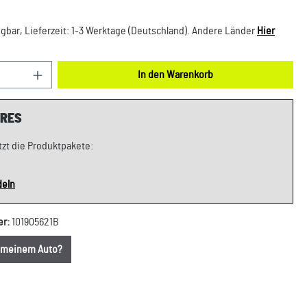
gbar, Lieferzeit: 1-3 Werktage (Deutschland). Andere Länder
Hier
nzahl: Gib den gewünschten Wert ein oder benut
In den Warenkorb
RES
tzt die Produktpakete:
deln
er:
101905621B
u meinem Auto?