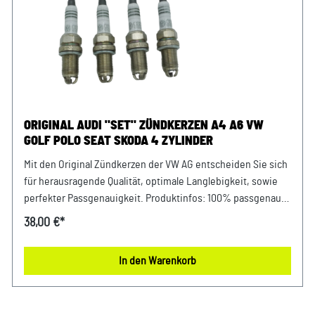
ORIGINAL AUDI "SET" ZÜNDKERZEN A4 A6 VW
GOLF POLO SEAT SKODA 4 ZYLINDER
Mit den Original Zündkerzen der VW AG entscheiden Sie sich
für herausragende Qualität, optimale Langlebigkeit, sowie
perfekter Passgenauigkeit. Produktinfos: 100% passgenau,
da Original Ersatzteilepassend für Motorkennbuchstabe: ADR
38,00 €*
AFY APT ARG AHL ARM ANA AVV uvm.Zündkerzen-Set umfasst
4 Zündkerzen Verwendung: passend bei vielen Audi VW Seat
In den Warenkorb
Skoda Modellen Unser Service für Sie: Um Fehlkäufe zu
vermeiden, bieten wir Ihnen die Möglichkeit, uns vor Ihrer
Bestellung oder in der Kaufabwicklung die 17-stellige