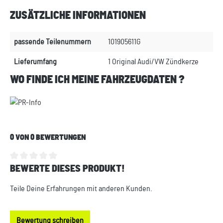
ZUSÄTZLICHE INFORMATIONEN
passende Teilenummern
101905611G
Lieferumfang
1 Original Audi/VW Zündkerze
WO FINDE ICH MEINE FAHRZEUGDATEN ?
0 VON 0 BEWERTUNGEN
BEWERTE DIESES PRODUKT!
Durchschnittliche Bewertung von 0 von 5 Sternen
Teile Deine Erfahrungen mit anderen Kunden.
Bewertung schreiben