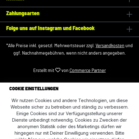
Zahlungsarten
Folge uns auf Instagram und Facebook
*Alle Preise inkl. gesetzl. Mehrwertsteuer zzgl.
Versandkosten
und
ggf. Nachnahmegebühren, wenn nicht anders angegeben.
Erstellt mit
von
Commerce Partner
COOKIE EINSTELLUNGEN
Wir nutzen Cookies und andere Technologien, um diese
Webseite sicher zu betreiben und ständig zu verbessern.
Einige Cookies sind zur Verfügungsstellung unserer
Dienste unbedingt notwendig. Cookies zu Zwecken der
anonymen Statistik oder des Marketings dürfen wir
hingegen nur mit Deiner Einwilligung verwenden. Bitte