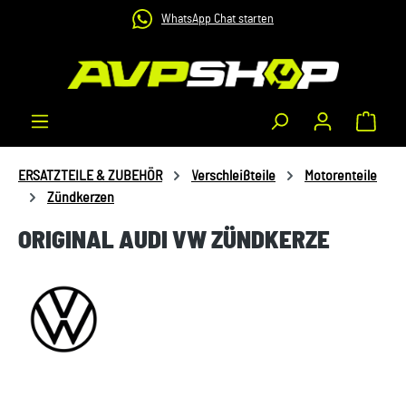
WhatsApp Chat starten
Zum Hauptinhalt springen
Waren
ERSATZTEILE & ZUBEHÖR
Verschleißteile
Motorenteile
Zündkerzen
ORIGINAL AUDI VW ZÜNDKERZE