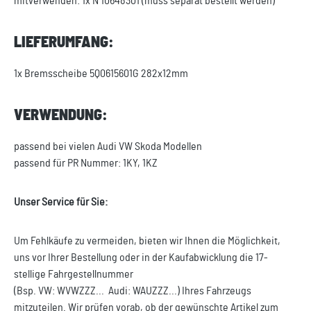
mitverwenden: 1x N 10648301 (muss separat bestellt werden)
LIEFERUMFANG:
1x Bremsscheibe 5Q0615601G 282x12mm
VERWENDUNG:
passend bei vielen Audi VW Skoda Modellen
passend für PR Nummer: 1KY, 1KZ
Unser Service für Sie:
Um Fehlkäufe zu vermeiden, bieten wir Ihnen die Möglichkeit,
uns vor Ihrer Bestellung oder in der Kaufabwicklung die 17-
stellige Fahrgestellnummer
(Bsp. VW: WVWZZZ... Audi: WAUZZZ...) Ihres Fahrzeugs
mitzuteilen. Wir prüfen vorab, ob der gewünschte Artikel zum