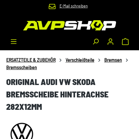
E-Mail schreiben
Zum Hauptinhalt springen
Waren
ERSATZTEILE & ZUBEHÖR
Verschleißteile
Bremsen
Bremsscheiben
ORIGINAL AUDI VW SKODA
BREMSSCHEIBE HINTERACHSE
282X12MM