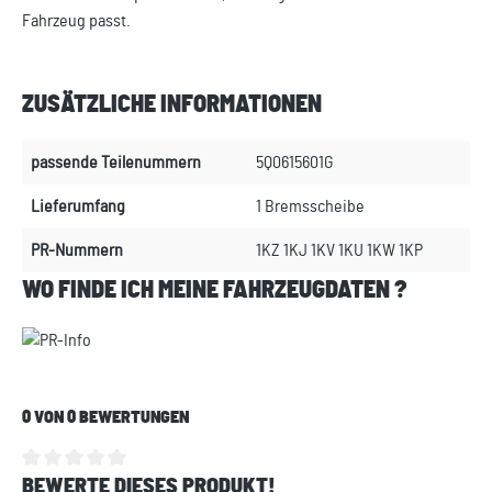
Fahrzeug passt.
ZUSÄTZLICHE INFORMATIONEN
passende Teilenummern
5Q0615601G
Lieferumfang
1 Bremsscheibe
PR-Nummern
1KZ 1KJ 1KV 1KU 1KW 1KP
WO FINDE ICH MEINE FAHRZEUGDATEN ?
0 VON 0 BEWERTUNGEN
BEWERTE DIESES PRODUKT!
Durchschnittliche Bewertung von 0 von 5 Sternen