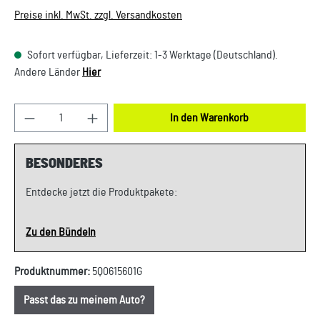
Preise inkl. MwSt. zzgl. Versandkosten
Sofort verfügbar, Lieferzeit: 1-3 Werktage (Deutschland).
Andere Länder
Hier
Produkt Anzahl: Gib den gewünschten Wert ein oder
In den Warenkorb
BESONDERES
Entdecke jetzt die Produktpakete:
Zu den Bündeln
Produktnummer:
5Q0615601G
Passt das zu meinem Auto?