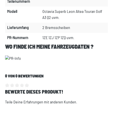
Teilenummern
Modell
Octavia Superb Leon Altea Touran Golf
A3 Q2 uvm.
Lieferumfang
2 Bremsscheiben
PR-Nummern
1ZE 1ZJ 1ZP 1ZQ uvm.
WO FINDE ICH MEINE FAHRZEUGDATEN ?
0 VON 0 BEWERTUNGEN
BEWERTE DIESES PRODUKT!
Durchschnittliche Bewertung von 0 von 5 Sternen
Teile Deine Erfahrungen mit anderen Kunden.