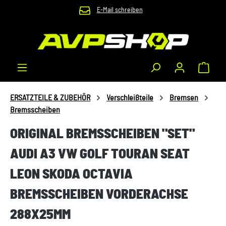
E-Mail schreiben
Zum Hauptinhalt springen
Waren
ERSATZTEILE & ZUBEHÖR
Verschleißteile
Bremsen
Bremsscheiben
ORIGINAL BREMSSCHEIBEN "SET"
AUDI A3 VW GOLF TOURAN SEAT
LEON SKODA OCTAVIA
BREMSSCHEIBEN VORDERACHSE
288X25MM