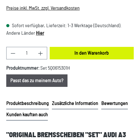
Preise inkl. MwSt. zzgl. Versandkosten
Sofort verfügbar, Lieferzeit: 1-3 Werktage (Deutschland).
Andere Länder
Hier
Produkt Anzahl: Gib den gewünschten Wert ein oder
In den Warenkorb
Produktnummer:
Set 5Q0615301H
Passt das zu meinem Auto?
Produktbeschreibung
Zusätzliche Information
Bewertungen
Kunden kauften auch
"ORIGINAL BREMSSCHEIBEN "SET" AUDI A3