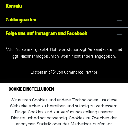
Kontakt
Zahlungsarten
Folge uns auf Instagram und Facebook
*Alle Preise inkl. gesetzl. Mehrwertsteuer zzgl.
Versandkosten
und
ggf. Nachnahmegebühren, wenn nicht anders angegeben.
Erstellt mit
von
Commerce Partner
COOKIE EINSTELLUNGEN
Wir nutzen Cookies und andere Technologien, um diese
Webseite sicher zu betreiben und ständig zu verbessern.
Einige Cookies sind zur Verfügungsstellung unserer
Dienste unbedingt notwendig. Cookies zu Zwecken der
anonymen Statistik oder des Marketings dürfen wir