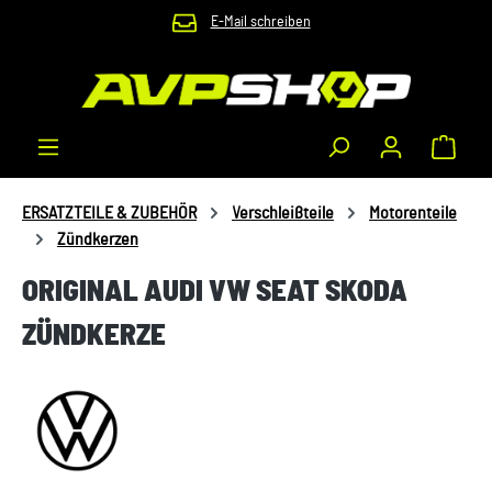
E-Mail schreiben
Zum Hauptinhalt springen
Waren
ERSATZTEILE & ZUBEHÖR
Verschleißteile
Motorenteile
Zündkerzen
ORIGINAL AUDI VW SEAT SKODA
ZÜNDKERZE