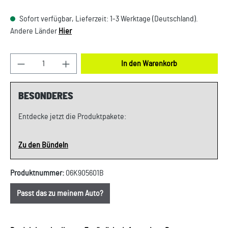
Sofort verfügbar, Lieferzeit: 1-3 Werktage (Deutschland).
Andere Länder
Hier
Produkt Anzahl: Gib den gewünschten Wert ein oder
In den Warenkorb
BESONDERES
Entdecke jetzt die Produktpakete:
Zu den Bündeln
Produktnummer:
06K905601B
Passt das zu meinem Auto?