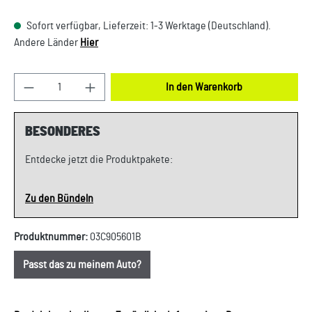
Sofort verfügbar, Lieferzeit: 1-3 Werktage (Deutschland).
Andere Länder
Hier
Produkt Anzahl: Gib den gewünschten Wert ein oder
In den Warenkorb
BESONDERES
Entdecke jetzt die Produktpakete:
Zu den Bündeln
Produktnummer:
03C905601B
Passt das zu meinem Auto?