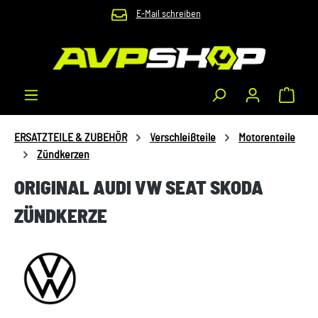
E-Mail schreiben
Zum Hauptinhalt springen
Waren
ERSATZTEILE & ZUBEHÖR
Verschleißteile
Motorenteile
Zündkerzen
ORIGINAL AUDI VW SEAT SKODA
ZÜNDKERZE