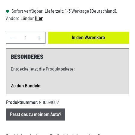
Sofort verfügbar, Lieferzeit: 1-3 Werktage (Deutschland).
Andere Länder
Hier
Produkt Anzahl: Gib den gewünschten Wert ein oder
In den Warenkorb
BESONDERES
Entdecke jetzt die Produktpakete:
Zu den Bündeln
Produktnummer:
N 10591602
Passt das zu meinem Auto?