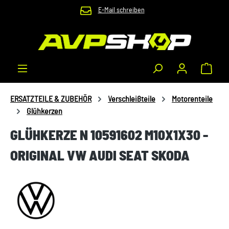
E-Mail schreiben
Zum Hauptinhalt springen
Waren
ERSATZTEILE & ZUBEHÖR
Verschleißteile
Motorenteile
Glühkerzen
GLÜHKERZE N 10591602 M10X1X30 -
ORIGINAL VW AUDI SEAT SKODA