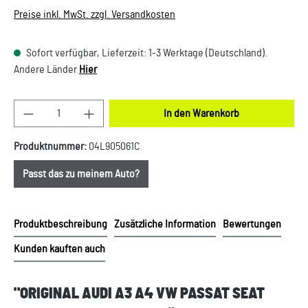
Preise inkl. MwSt. zzgl. Versandkosten
Sofort verfügbar, Lieferzeit: 1-3 Werktage (Deutschland).
Andere Länder
Hier
Produkt Anzahl: Gib den gewünschten Wert ein oder
In den Warenkorb
Produktnummer:
04L905061C
Passt das zu meinem Auto?
Produktbeschreibung
Zusätzliche Information
Bewertungen
Kunden kauften auch
"ORIGINAL AUDI A3 A4 VW PASSAT SEAT