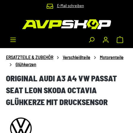
E-Mail schreiben
Zum Hauptinhalt springen
Waren
ERSATZTEILE & ZUBEHÖR
Verschleißteile
Motorenteile
Glühkerzen
ORIGINAL AUDI A3 A4 VW PASSAT
SEAT LEON SKODA OCTAVIA
GLÜHKERZE MIT DRUCKSENSOR