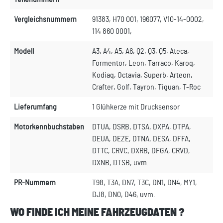
Vergleichsnummern
91383, H70 001, 196077, V10-14-0002,
114 860 0001,
Modell
A3, A4, A5, A6, Q2, Q3, Q5, Ateca,
Formentor, Leon, Tarraco, Karoq,
Kodiaq, Octavia, Superb, Arteon,
Crafter, Golf, Tayron, Tiguan, T-Roc
Lieferumfang
1 Glühkerze mit Drucksensor
Motorkennbuchstaben
DTUA, DSRB, DTSA, DXPA, DTPA,
DEUA, DEZE, DTNA, DESA, DFFA,
DTTC, CRVC, DXRB, DFGA, CRVD,
DXNB, DTSB, uvm.
PR-Nummern
T98, T3A, DN7, T3C, DN1, DN4, MY1,
DJ8, DN0, D46, uvm.
WO FINDE ICH MEINE FAHRZEUGDATEN ?