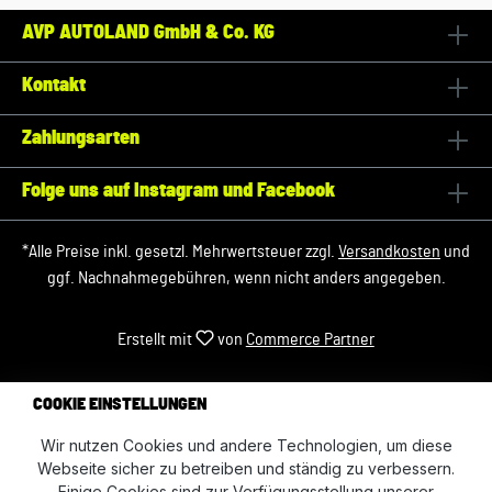
AVP AUTOLAND GmbH & Co. KG
Kontakt
Zahlungsarten
Folge uns auf Instagram und Facebook
*Alle Preise inkl. gesetzl. Mehrwertsteuer zzgl.
Versandkosten
und
ggf. Nachnahmegebühren, wenn nicht anders angegeben.
Erstellt mit
von
Commerce Partner
COOKIE EINSTELLUNGEN
Wir nutzen Cookies und andere Technologien, um diese
Webseite sicher zu betreiben und ständig zu verbessern.
Einige Cookies sind zur Verfügungsstellung unserer