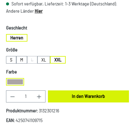
Sofort verfügbar, Lieferzeit: 1-3 Werktage (Deutschland).
Andere Länder
Hier
auswählen
Geschlecht
Herren
auswählen
Größe
S
M
L
XL
XXL
(Diese Option ist zurzeit nicht verfügbar.)
auswählen
Farbe
Grau
Produkt Anzahl: Gib den gewünschten Wert ein oder
In den Warenkorb
Produktnummer:
3132301216
EAN:
4250741109715