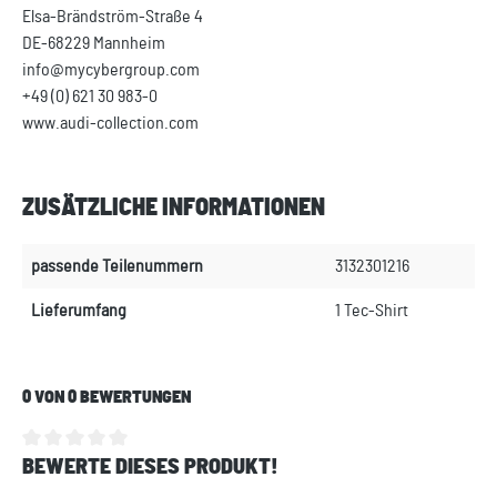
Elsa-Brändström-Straße 4
DE-68229 Mannheim
info@mycybergroup.com
+49 (0) 621 30 983-0
www.audi-collection.com
ZUSÄTZLICHE INFORMATIONEN
passende Teilenummern
3132301216
Lieferumfang
1 Tec-Shirt
0 VON 0 BEWERTUNGEN
BEWERTE DIESES PRODUKT!
Durchschnittliche Bewertung von 0 von 5 Sternen