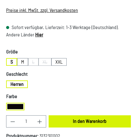
Preise inkl. MwSt. zzgl. Versandkosten
Sofort verfügbar, Lieferzeit: 1-3 Werktage (Deutschland).
Andere Länder
Hier
auswählen
Größe
S
M
L
XL
XXL
(Diese Option ist zurzeit nicht verfügbar.)
(Diese Option ist zurzeit nicht verfügbar.)
auswählen
Geschlecht
Herren
auswählen
Farbe
Schwarz
Produkt Anzahl: Gib den gewünschten Wert ein oder
In den Warenkorb
Produktnummer:
3132301102