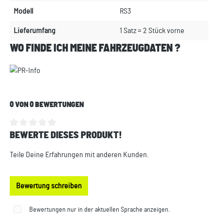
Modell
RS3
Lieferumfang
1 Satz = 2 Stück vorne
WO FINDE ICH MEINE FAHRZEUGDATEN ?
0 VON 0 BEWERTUNGEN
BEWERTE DIESES PRODUKT!
Durchschnittliche Bewertung von 0 von 5 Sternen
Teile Deine Erfahrungen mit anderen Kunden.
Bewertung schreiben
Bewertungen nur in der aktuellen Sprache anzeigen.