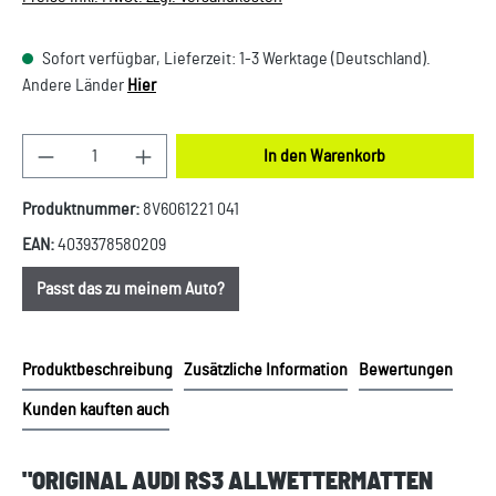
Sofort verfügbar, Lieferzeit: 1-3 Werktage (Deutschland).
Andere Länder
Hier
Produkt Anzahl: Gib den gewünschten Wert ein oder
In den Warenkorb
Produktnummer:
8V6061221 041
EAN:
4039378580209
Passt das zu meinem Auto?
Produktbeschreibung
Zusätzliche Information
Bewertungen
Kunden kauften auch
"ORIGINAL AUDI RS3 ALLWETTERMATTEN