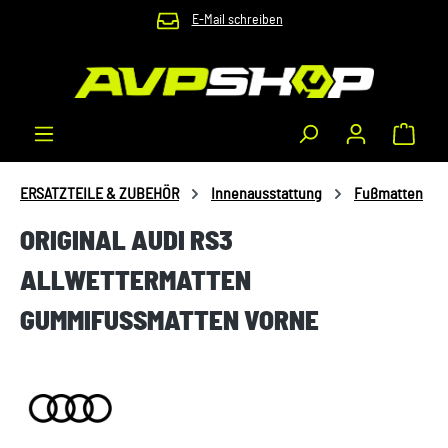
E-Mail schreiben
Zum Hauptinhalt springen
Waren
ERSATZTEILE & ZUBEHÖR
Innenausstattung
Fußmatten
ORIGINAL AUDI RS3
ALLWETTERMATTEN
GUMMIFUSSMATTEN VORNE