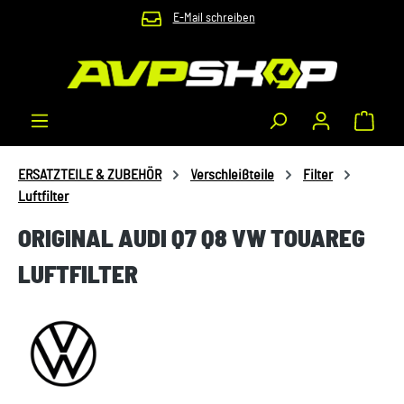
E-Mail schreiben
Zum Hauptinhalt springen
Waren
ERSATZTEILE & ZUBEHÖR
Verschleißteile
Filter
Luftfilter
ORIGINAL AUDI Q7 Q8 VW TOUAREG
LUFTFILTER