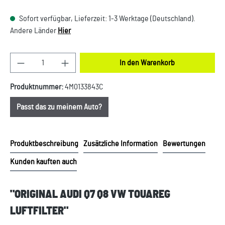
Sofort verfügbar, Lieferzeit: 1-3 Werktage (Deutschland).
Andere Länder
Hier
Produkt Anzahl: Gib den gewünschten Wert ein oder
In den Warenkorb
Produktnummer:
4M0133843C
Passt das zu meinem Auto?
Produktbeschreibung
Zusätzliche Information
Bewertungen
Kunden kauften auch
"ORIGINAL AUDI Q7 Q8 VW TOUAREG
LUFTFILTER"