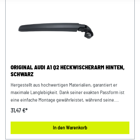
ORIGINAL AUDI A1 Q2 HECKWISCHERARM HINTEN,
SCHWARZ
Hergestellt aus hochwertigen Materialien, garantiert er
maximale Langlebigkeit. Dank seiner exakten Passform ist
eine einfache Montage gewährleistet, während seine.
Verlassen Sie sich auf gewohnte Originalteile Qualität und
31,47 €*
Performance. Produktinfos: 100% passgenau, da Original
Ersatzteilehochwertige Originalteile Qualität Verwendung:
In den Warenkorb
passend bei Audi A1 Bj. ab 2019 Audi Q2 Bj. ab 2017
Unser Service für Sie: Um Fehlkäufe zu vermeiden, bieten