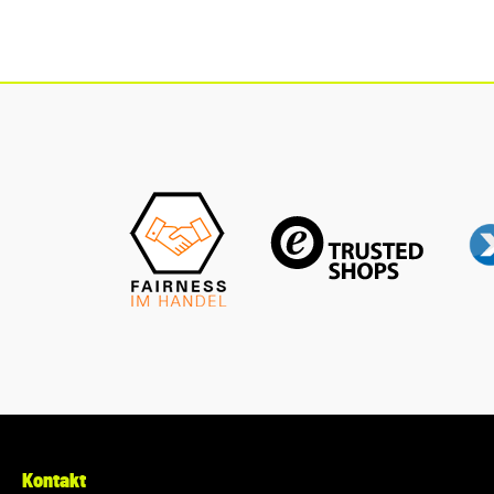
wir Ihnen die Möglichkeit, uns vor Ihrer Bestellung oder in
der Kaufabwicklung die 17-stellige Fahrgestellnummer(Bsp.
VW: WVWZZZ... Audi: WAUZZZ...) Ihres Fahrzeugs
mitzuteilen. Wir prüfen vorab, ob der gewünschte Artikel
zum Fahrzeug passt.
Kontakt