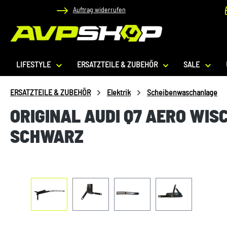
Auftrag widerrufen
 Hauptinhalt springen
Zur Suche springen
Zur Hauptnavigation springen
LIFESTYLE
ERSATZTEILE & ZUBEHÖR
SALE
ERSATZTEILE & ZUBEHÖR
Elektrik
Scheibenwaschanlage
ORIGINAL AUDI Q7 AERO WIS
SCHWARZ
Bildergalerie überspringen