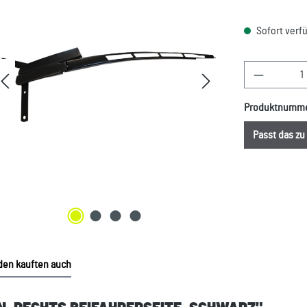
Sofort verfü
Produkt A
Produktnumm
Passt das z
en kauften auch