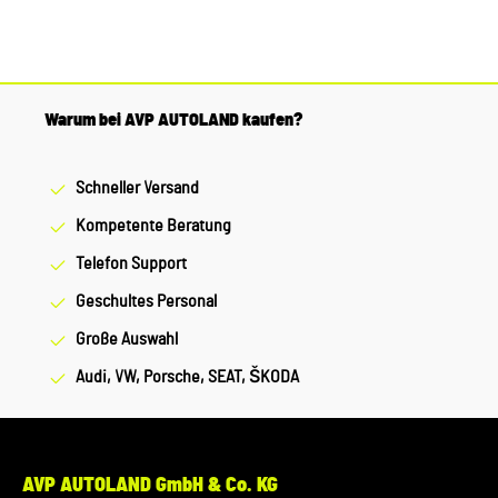
Möglichkeit, uns vor Ihrer Bestellung oder in der
Kaufabwicklung die 17-stellige Fahrgestellnummer(Bsp. VW:
WVWZZZ... Audi: WAUZZZ...) Ihres Fahrzeugs mitzuteilen.
Wir prüfen vorab, ob der gewünschte Artikel zum Fahrzeug
Warum bei AVP AUTOLAND kaufen?
passt.
Schneller Versand
Kompetente Beratung
Telefon Support
Geschultes Personal
Große Auswahl
Audi, VW, Porsche, SEAT, ŠKODA
AVP AUTOLAND GmbH & Co. KG