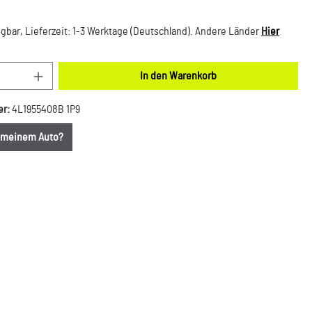
gbar, Lieferzeit: 1-3 Werktage (Deutschland). Andere Länder
Hier
nzahl: Gib den gewünschten Wert ein oder benut
In den Warenkorb
er:
4L1955408B 1P9
u meinem Auto?