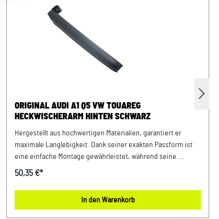
ORIGINAL AUDI A1 Q5 VW TOUAREG
HECKWISCHERARM HINTEN SCHWARZ
Hergestellt aus hochwertigen Materialien, garantiert er
maximale Langlebigkeit. Dank seiner exakten Passform ist
eine einfache Montage gewährleistet, während seine.
Verlassen Sie sich auf gewohnte Originalteile Qualität und
50,35 €*
Performance. Produktinfos: 100% passgenau, da Original
Ersatzteilehochwertige Originalteile Qualität Verwendung:
In den Warenkorb
passend bei Audi A1 Bj. 2011 bis 2018 Audi Q5 Bj.
2009 bis 2017 VW Touareg Bj. 2011 bis 2018 Unser