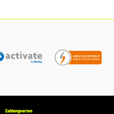
Service für Sie: Um Fehlkäufe zu vermeiden, bieten wir Ihnen
die Möglichkeit, uns vor Ihrer Bestellung oder in der
Kaufabwicklung die 17-stellige Fahrgestellnummer(Bsp. VW:
WVWZZZ... Audi: WAUZZZ...) Ihres Fahrzeugs mitzuteilen.
Wir prüfen vorab, ob der gewünschte Artikel zum Fahrzeug
passt.
Zahlungsarten