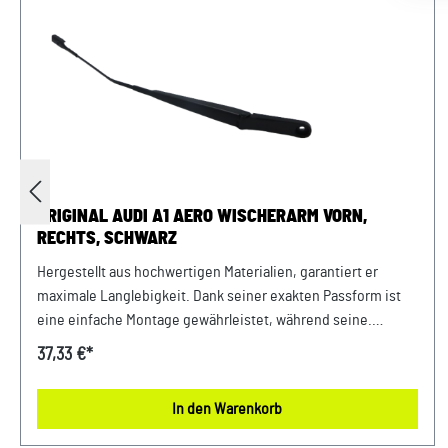
ORIGINAL AUDI A1 AERO WISCHERARM VORN,
RECHTS, SCHWARZ
Hergestellt aus hochwertigen Materialien, garantiert er
maximale Langlebigkeit. Dank seiner exakten Passform ist
eine einfache Montage gewährleistet, während seine.
Verlassen Sie sich auf gewohnte Originalteile Qualität und
37,33 €*
Performance. Produktinfos: 100% passgenau, da Original
Ersatzteilehochwertige Originalteile Qualität Verwendung:
In den Warenkorb
passend bei Audi A1 Bj. 2011 bis 2018 Unser Service für Sie:
Um Fehlkäufe zu vermeiden, bieten wir Ihnen die