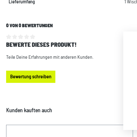
Lieferumfang
1 Wis
0 VON 0 BEWERTUNGEN
BEWERTE DIESES PRODUKT!
Durchschnittliche Bewertung von 0 von 5 Sternen
Teile Deine Erfahrungen mit anderen Kunden.
Bewertung schreiben
Produktgalerie überspringen
Kunden kauften auch