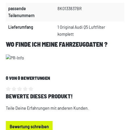
passende
8K0133837BR
Teilenummern
Lieferumfang
1 Original Audi Q5 Luftfilter
komplett
WO FINDE ICH MEINE FAHRZEUGDATEN ?
0 VON 0 BEWERTUNGEN
BEWERTE DIESES PRODUKT!
Durchschnittliche Bewertung von 0 von 5 Sternen
Teile Deine Erfahrungen mit anderen Kunden.
Bewertung schreiben