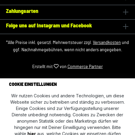
Zahlungsarten
Folge uns auf Instagram und Facebook
*Alle Preise inkl. gesetzl. Mehrwertsteuer zzgl.
Versandkosten
und
ggf. Nachnahmegebühren, wenn nicht anders angegeben.
Erstellt mit
von
Commerce Partner
COOKIE EINSTELLUNGEN
Wir nutzen Cookies und andere Technologien, um diese
Webseite sicher zu betreiben und ständig zu verbessern.
Einige Cookies sind zur Verfügungsstellung unserer
Dienste unbedingt notwendig. Cookies zu Zwecken der
anonymen Statistik oder des Marketings dürfen wir
hingegen nur mit Deiner Einwilligung verwenden. Bitte
wähle
hier
aus, welche Cookies wir einsetzen dürfen