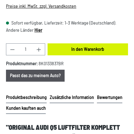
Preise inkl. MwSt. zzgl. Versandkosten
Sofort verfügbar, Lieferzeit: 1-3 Werktage (Deutschland).
Andere Länder
Hier
Produkt Anzahl: Gib den gewünschten Wert ein oder
In den Warenkorb
Produktnummer:
8K0133837BR
Passt das zu meinem Auto?
Produktbeschreibung
Zusätzliche Information
Bewertungen
Kunden kauften auch
"ORIGINAL AUDI Q5 LUFTFILTER KOMPLETT