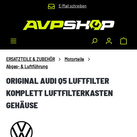
E-Mail schreiben
Zum Hauptinhalt springen
Waren
ERSATZTEILE & ZUBEHÖR
Motorteile
Abgas- & Luftführung
ORIGINAL AUDI Q5 LUFTFILTER
KOMPLETT LUFTFILTERKASTEN
GEHÄUSE