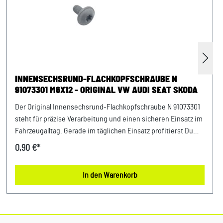
INNENSECHSRUND-FLACHKOPFSCHRAUBE N
91073301 M6X12 - ORIGINAL VW AUDI SEAT SKODA
Der Original Innensechsrund-Flachkopfschraube N 91073301
steht für präzise Verarbeitung und einen sicheren Einsatz im
Fahrzeugalltag. Gerade im täglichen Einsatz profitierst Du
von einer stabilen Funktion und einem sicheren Gefühl bei
0,90 €*
jeder Fahrt. Die hochwertige Verarbeitung garantiert Dir eine
lange Lebensdauer und zuverlässige Performance. Damit
In den Warenkorb
setzt Du auf ein Bauteil, das exakt für Dein Fahrzeug
konzipiert wurde und langfristig überzeugt. Produktinfos &
Verwendung: 100 % passgenau, da Original Ersatzteile
Vielseitig einsetzbar im Fahrzeugbereich Entwickelt für