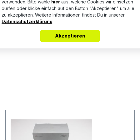
verwenden. Bitte wähle
hier
aus, welche Cookies wir einsetzen
dürfen oder klicke einfach auf den Button "Akzeptieren" um alle
Bewertungen nur in der aktuellen Sprache anzeigen.
zu akzeptieren. Weitere Informationen findest Du in unserer
Datenschutzerklärung
.
Akzeptieren
Keine Bewertungen gefunden. Teile Deine Erfahrungen mit a