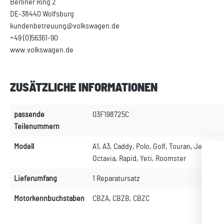
Berliner Ring 2
DE-38440 Wolfsburg
kundenbetreuung@volkswagen.de
+49 (0)56361-90
www.volkswagen.de
ZUSÄTZLICHE INFORMATIONEN
passende
03F198725C
Teilenummern
Modell
A1, A3, Caddy, Polo, Golf, Touran, Jetta, Bee
Octavia, Rapid, Yeti, Roomster
Lieferumfang
1 Reparatursatz
Motorkennbuchstaben
CBZA, CBZB, CBZC