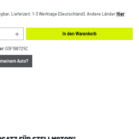
gbar, Lieferzeit: 1-3 Werktage (Deutschland). Andere Länder
Hier
nzahl: Gib den gewünschten Wert ein oder benut
In den Warenkorb
er:
03F198725C
u meinem Auto?