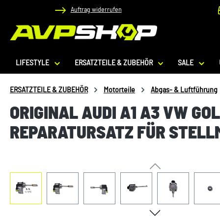
Auftrag widerrufen
 Hauptinhalt springen
Zur Suche springen
Zur Hauptnavigation springen
LIFESTYLE
ERSATZTEILE & ZUBEHÖR
SALE
ERSATZTEILE & ZUBEHÖR
Motorteile
Abgas- & Luftführung
ORIGINAL AUDI A1 A3 VW GO
REPARATURSATZ FÜR STELL
Bildergalerie überspringen