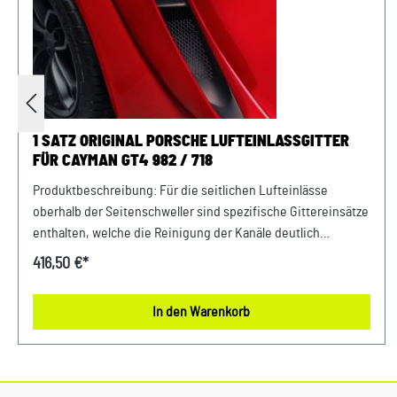
1 SATZ ORIGINAL PORSCHE LUFTEINLASSGITTER
FÜR CAYMAN GT4 982 / 718
Produktbeschreibung: Für die seitlichen Lufteinlässe
oberhalb der Seitenschweller sind spezifische Gittereinsätze
enthalten, welche die Reinigung der Kanäle deutlich
erleichtern, da grobe Verschmutzungen wie
416,50 €*
Reifengummiabrieb bereits am gut zu erreichenden Eintritt
in den Spülluftkanal aufgehalten werden.Mit jeder Runde auf
In den Warenkorb
der Strecke gelangen Partikel wie Steinchen und
Reifengummiabrieb in die seitlichen Lufteinlässe. Um deren
Reinigung zu erleichtern, wurden diese spezifischen
Gittereinsätze entwickelt, die grobe Verschmutzungen