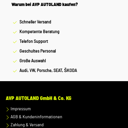
bereits am gut erreichbaren Eintritt in den Spülluftkanal
Warum bei AVP AUTOLAND kaufen?
aufhalten. Hinweise: Straßenzulassung und Garantie bleiben
unverändert erhalten. Für weitere Informationen wenden Sie
Schneller Versand
sich bitte an Ihr Porsche Zentrum. Verkauf und Versand
durch: AVP Sportwagen GmbH LandshutPorsche Zentrum
Kompetente Beratung
LandshutAlbert Einstein Straße 184030 ErgoldingUSt.-IdNr.:
Telefon Support
DE263328607
Geschultes Personal
Große Auswahl
Audi, VW, Porsche, SEAT, ŠKODA
AVP AUTOLAND GmbH & Co. KG
Impressum
AGB & Kundeninformationen
Zahlung & Versand