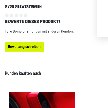
0 VON 0 BEWERTUNGEN
BEWERTE DIESES PRODUKT!
Durchschnittliche Bewertung von 0 von 5 Sternen
Teile Deine Erfahrungen mit anderen Kunden.
Bewertung schreiben
Produktgalerie überspringen
Kunden kauften auch