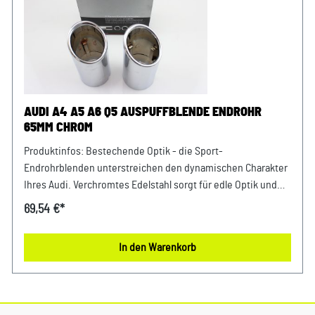
AUDI A4 A5 A6 Q5 AUSPUFFBLENDE ENDROHR
65MM CHROM
Produktinfos: Bestechende Optik - die Sport-
Endrohrblenden unterstreichen den dynamischen Charakter
Ihres Audi. Verchromtes Edelstahl sorgt für edle Optik und
setzt optimale Akzente in Kombination mit der Heckschürze.
69,54 €*
Bemerkungen: Nicht für 2.0 TFSI mit 80 mm
Rohrdurchmesser; betrifft nicht Q5.Nur als Ersatzteil für die
In den Warenkorb
Original Blende bei allen C7Die Endrohrblenden werden
einfach aufgesteckt (siehe
Montageanleitung)Einbauhinweis: Bitte beachten Sie, dass
die angegebene Einbauzeit einem Durchschnittswert