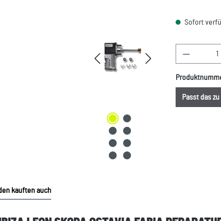
Sofort verfü
Produkt A
Produktnumm
Passt das z
en kauften auch