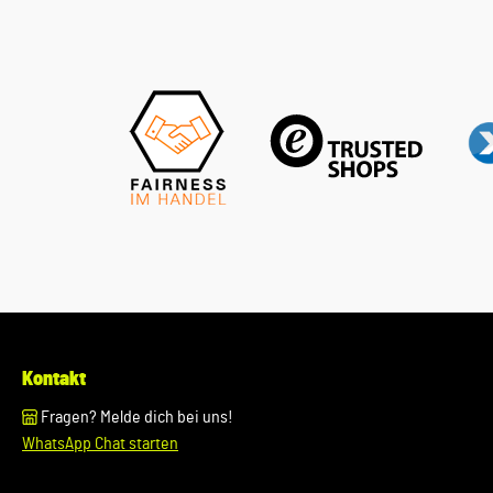
entspricht und somit je nach Fahrzeugausstattung variieren
und zu einem zusätzlichen Zeitaufwand führen
kann.Lieferumfang: 1 Satz = 2 StückDurchmesser: 65 mm
Verwendung: A4/S4 Limousine/Avant/Quattro (2008 -
2015)A4 Allroad (2010 - 2016)A5/S5 Coupe/Cabrio/Sportback
(2008 - 2018)A6/S6 Limousine/Avant/Quattro (2005 -
2011)A6 Allroad (2007 - 2018)Q5 (2009 - 2012) Unser Service
für Sie: Um Fehlkäufe zu vermeiden, bieten wir Ihnen die
Möglichkeit, uns vor Ihrer Bestellung oder in der
Kaufabwicklung die 17-stellige Fahrgestellnummer (Bsp. VW:
WVWZZZ... Audi: WAUZZZ...) Ihres Fahrzeugs mitzuteilen.
Wir prüfen vorab, ob
Kontakt
Fragen? Melde dich bei uns!
WhatsApp Chat starten