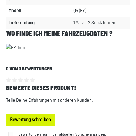
Modell
Q5 (FY)
Lieferumfang
1 Satz = 2 Stück hinten
WO FINDE ICH MEINE FAHRZEUGDATEN ?
0 VON 0 BEWERTUNGEN
BEWERTE DIESES PRODUKT!
Durchschnittliche Bewertung von 0 von 5 Sternen
Teile Deine Erfahrungen mit anderen Kunden.
Bewertung schreiben
Bewertungen nur in der aktuellen Sprache anzeigen.