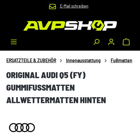
E-Mail schreiben
Zum Hauptinhalt springen
Waren
ERSATZTEILE & ZUBEHÖR
Innenausstattung
Fußmatten
ORIGINAL AUDI Q5 (FY)
GUMMIFUSSMATTEN A
LLWETTERMATTEN HINTEN