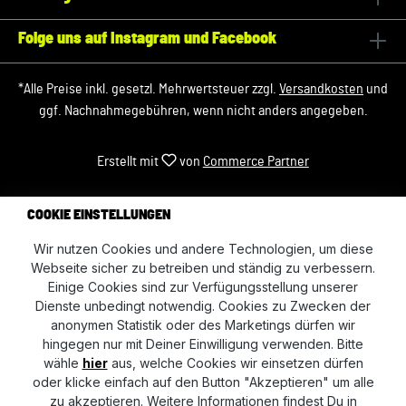
Folge uns auf Instagram und Facebook
*Alle Preise inkl. gesetzl. Mehrwertsteuer zzgl.
Versandkosten
und
ggf. Nachnahmegebühren, wenn nicht anders angegeben.
Erstellt mit
von
Commerce Partner
COOKIE EINSTELLUNGEN
Wir nutzen Cookies und andere Technologien, um diese
Webseite sicher zu betreiben und ständig zu verbessern.
Einige Cookies sind zur Verfügungsstellung unserer
Dienste unbedingt notwendig. Cookies zu Zwecken der
anonymen Statistik oder des Marketings dürfen wir
hingegen nur mit Deiner Einwilligung verwenden. Bitte
wähle
hier
aus, welche Cookies wir einsetzen dürfen
oder klicke einfach auf den Button "Akzeptieren" um alle
zu akzeptieren. Weitere Informationen findest Du in