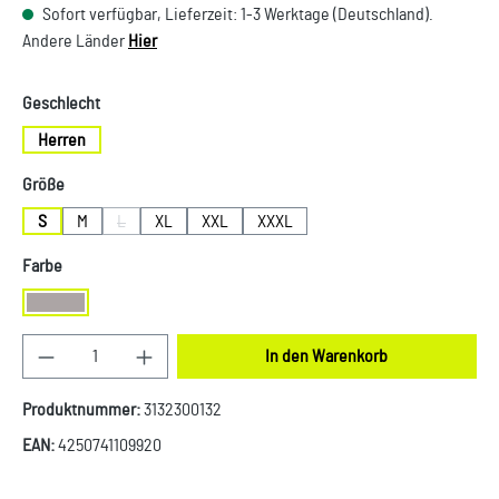
Sofort verfügbar, Lieferzeit: 1-3 Werktage (Deutschland).
Andere Länder
Hier
auswählen
Geschlecht
Herren
auswählen
Größe
S
M
L
XL
XXL
XXXL
(Diese Option ist zurzeit nicht verfügbar.)
auswählen
Farbe
Grau
Produkt Anzahl: Gib den gewünschten Wert ein oder
In den Warenkorb
Produktnummer:
3132300132
EAN:
4250741109920