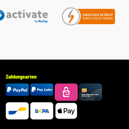
Firma Koziol Farbe: Blau Material: -Kunststoff - frei von
Melamin - BPA und Bambus - 100 % recyclebar
Zahlungsarten