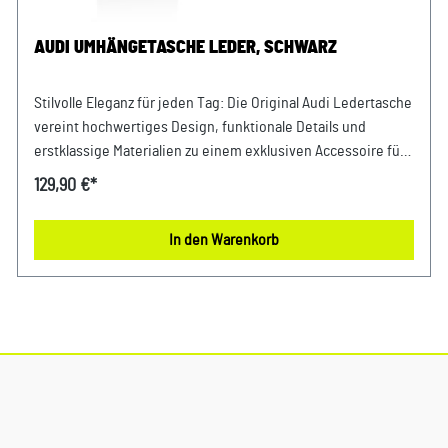
AUDI UMHÄNGETASCHE LEDER, SCHWARZ
Stilvolle Eleganz für jeden Tag: Die Original Audi Ledertasche
vereint hochwertiges Design, funktionale Details und
erstklassige Materialien zu einem exklusiven Accessoire für
Deinen Alltag. Gefertigt aus chromfreiem, pflanzlich
129,90 €*
gegerbtem Rindsleder überzeugt die Umhängetasche mit
ihrer zeitlosen Optik, einer schlanken Silhouette und einer
In den Warenkorb
besonders hochwertigen Haptik. Ob beim Stadtbummel, auf
Reisen oder im Büroalltag – mit dieser Audi Umhängetasche
hast Du Deine wichtigsten Begleiter stets griffbereit. Das
geräumige Hauptfach bietet ausreichend Platz für
Geldbörse, Schlüssel und weitere Essentials. In der
aufgesetzten Fronttasche mit praktischer Blasebalg-
Konstruktion findet beispielsweise Dein Smartphone einen
sicheren Platz. Der Überschlag mit verdecktem
Magnetverschluss sorgt für einen sicheren Verschluss und