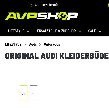
Auftrag widerrufen
 Hauptinhalt springen
Zur Suche springen
Zur Hauptnavigation springen
LIFESTYLE
ERSATZTEILE & ZUBEHÖR
SALE
LIFESTYLE
Audi
Unterwegs
ORIGINAL AUDI KLEIDERBÜGE
Bildergalerie überspringen