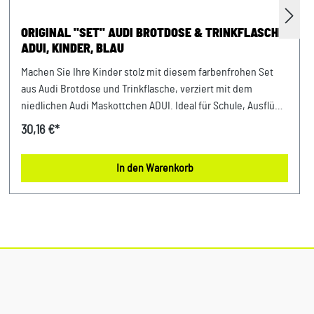
ORIGINAL "SET" AUDI BROTDOSE & TRINKFLASCHE
ADUI, KINDER, BLAU
Machen Sie Ihre Kinder stolz mit diesem farbenfrohen Set
aus Audi Brotdose und Trinkflasche, verziert mit dem
niedlichen Audi Maskottchen ADUI. Ideal für Schule, Ausflüge
oder Sport, bietet die Brotdose ausreichend Platz für ein
30,16 €*
ausgewogenes Mittagessen, während die Trinkflasche sicher
und auslaufsicher für alle Lieblingsgetränke sorgt. Beide
In den Warenkorb
Teile sind robust, einfach zu reinigen und speziell für kleine
Audi-Fans entwickelt. Details: Brotdose - Brotdose für
Kinder im ADUI Design - Mit integrierter kleinerer Dose - Co-
Branding mit der Firma Koziol - Spülmaschinengeeignet
Farbe: Blau Material: -Kunststoff - frei von Melamin - BPA
und Bambus - recyclebar Maße: 190 x 135 x 65 mm
Trinkflasche - Bunte Trinkflasche für Kinder im ADUI Design -
Füllmenge: 425 ml - Spülmaschinengeeignet - 2-facher
Schraubverschluss, leicht zu reinigen - Co-Branding mit der