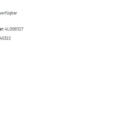
verfügbar
er:
4L0061127
340322