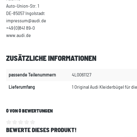
Auto-Union-Str. 1
DE-85057 Ingolstadt
impressum@audi.de
+49 (0)841 89-0
www.audi.de
ZUSÄTZLICHE INFORMATIONEN
passende Teilenummern
4L0061127
Lieferumfang
1 Original Audi Kleiderbügel für d
0 VON 0 BEWERTUNGEN
BEWERTE DIESES PRODUKT!
Durchschnittliche Bewertung von 0 von 5 Sternen