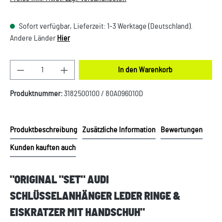
Sofort verfügbar, Lieferzeit: 1-3 Werktage (Deutschland).
Andere Länder
Hier
Produkt Anzahl: Gib den gewünschten Wert ein oder
In den Warenkorb
Produktnummer:
3182500100 / 80A096010D
Produktbeschreibung
Zusätzliche Information
Bewertungen
Kunden kauften auch
"ORIGINAL "SET" AUDI
SCHLÜSSELANHÄNGER LEDER RINGE &
EISKRATZER MIT HANDSCHUH"