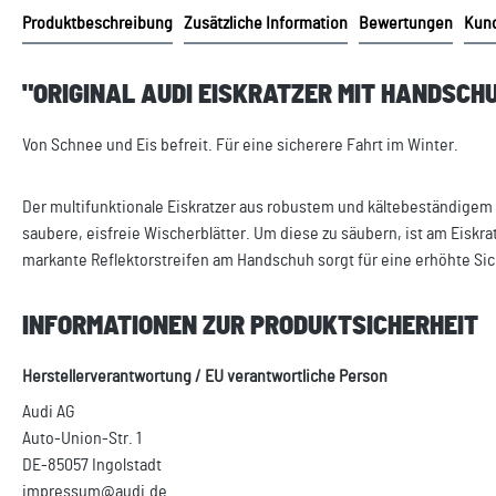
Produktbeschreibung
Zusätzliche Information
Bewertungen
Kund
"ORIGINAL AUDI EISKRATZER MIT HANDSC
Von Schnee und Eis befreit. Für eine sicherere Fahrt im Winter.
Der multifunktionale Eiskratzer aus robustem und kältebeständigem P
saubere, eisfreie Wischerblätter. Um diese zu säubern, ist am Eiskr
markante Reflektorstreifen am Handschuh sorgt für eine erhöhte Sich
INFORMATIONEN ZUR PRODUKTSICHERHEIT
Herstellerverantwortung / EU verantwortliche Person
Audi AG
Auto-Union-Str. 1
DE-85057 Ingolstadt
impressum@audi.de