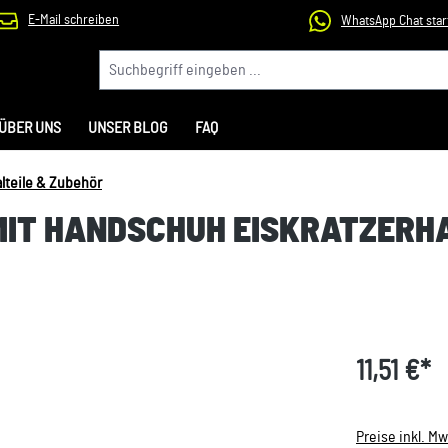
E-Mail schreiben
WhatsApp Chat star
ÜBER UNS
UNSER BLOG
FAQ
alteile & Zubehör
 MIT HANDSCHUH EISKRATZER
11,51 €*
Preise inkl. M