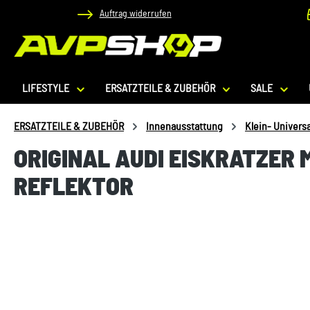
Auftrag widerrufen
 Hauptinhalt springen
Zur Suche springen
Zur Hauptnavigation springen
LIFESTYLE
ERSATZTEILE & ZUBEHÖR
SALE
ERSATZTEILE & ZUBEHÖR
Innenausstattung
Klein- Univers
ORIGINAL AUDI EISKRATZER
REFLEKTOR
Bildergalerie überspringen