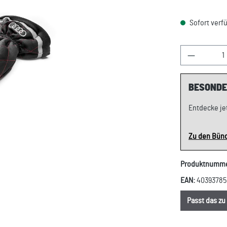
Sofort verfü
Produkt A
BESONDE
Entdecke je
Zu den Bün
Produktnumm
EAN:
40393785
Passt das z