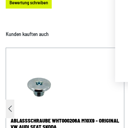
Bewertung schreiben
Produktgalerie überspringen
Kunden kauften auch
ABLASSSCHRAUBE WHT000206A M10X9 - ORIGINAL
VW AUDI SEAT SKODA