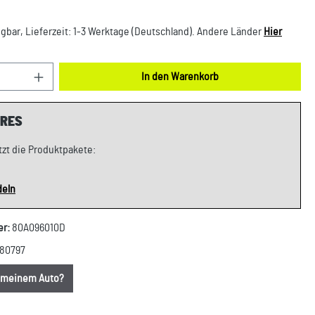
gbar, Lieferzeit: 1-3 Werktage (Deutschland). Andere Länder
Hier
nzahl: Gib den gewünschten Wert ein oder benut
In den Warenkorb
RES
tzt die Produktpakete:
deln
er:
80A096010D
80797
u meinem Auto?