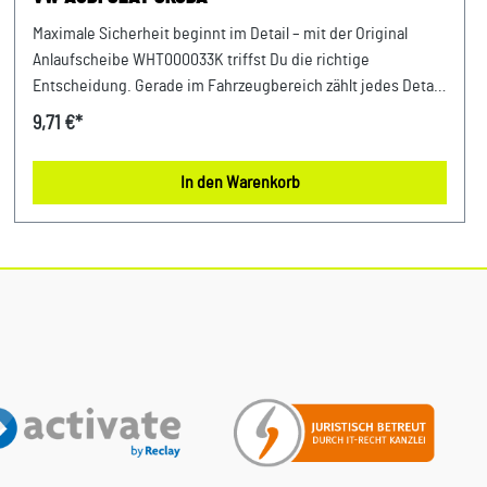
Maximale Sicherheit beginnt im Detail – mit der Original
Anlaufscheibe WHT000033K triffst Du die richtige
Entscheidung. Gerade im Fahrzeugbereich zählt jedes Detail
– deshalb profitierst Du von einem sicheren Gefühl bei jeder
9,71 €*
Fahrt und dauerhaft stabilen Komponenten. Perfekt
abgestimmt auf die Anforderungen moderner Fahrzeuge
In den Warenkorb
bietet dieses Teil maximale Zuverlässigkeit. Entwickelt für
Fahrzeuge der VAG-Gruppe bietet dieses Originalteil eine
passgenaue Lösung für viele Anwendungen im Alltag.
Produktinfos & Verwendung: 100 % passgenau, da Original
Ersatzteile Zuverlässiger Einsatz in verschiedensten
Befestigungsbereichen Passend für zahlreiche
Anwendungen im Fahrzeugbau Vorteile auf einen Blick:
Minimiert Verschleiß an angrenzenden Bauteilen Einfach in
der Anwendung Konstant hohe Qualität FAQ – Häufige
Fragen: 1. Welche Aufgabe erfüllt dieses Bauteil? Es sorgt für
eine fest sitzende Verbindung verschiedener Komponenten
im Fahrzeug. 2. Handelt es sich um ein Originalprodukt? Ja,