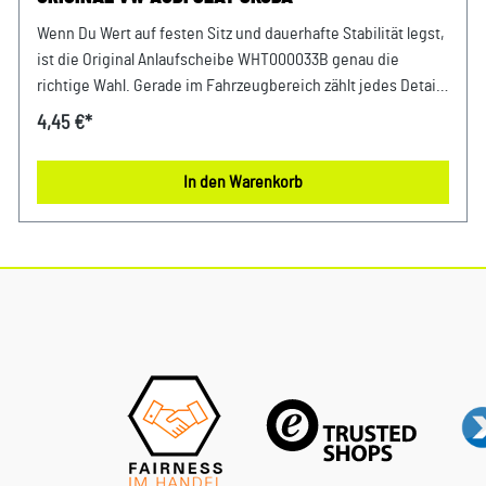
Wenn Du Wert auf festen Sitz und dauerhafte Stabilität legst,
ist die Original Anlaufscheibe WHT000033B genau die
richtige Wahl. Gerade im Fahrzeugbereich zählt jedes Detail
– deshalb profitierst Du von einem sicheren Gefühl bei jeder
4,45 €*
Fahrt und dauerhaft stabilen Komponenten. Die hochwertige
Verarbeitung garantiert eine lange Lebensdauer und
In den Warenkorb
gleichbleibende Performance. Entwickelt für Fahrzeuge der
VAG-Gruppe bietet dieses Originalteil eine passgenaue
Lösung für viele Anwendungen im Alltag. Produktinfos &
Verwendung: 100 % passgenau, da Original Ersatzteile
Zuverlässiger Einsatz in verschiedensten
Befestigungsbereichen Passend für zahlreiche
Anwendungen im Fahrzeugbau Vorteile auf einen Blick:
Sichere Verbindung ohne Nachjustierung Hohe
Materialqualität für dauerhafte Nutzung Entwickelt für
präzise Passform FAQ – Häufige Fragen: 1. Warum ist dieses
Teil wichtig? Es trägt dazu bei, dass alle befestigten Teile
zuverlässig an ihrem Platz bleiben. 2. Handelt es sich um ein