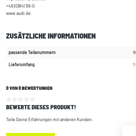
+49 (0)841 89-0
www.audi.de
ZUSÄTZLICHE INFORMATIONEN
passende Teilenummern
8
Lieferumfang
1
0 VON 0 BEWERTUNGEN
BEWERTE DIESES PRODUKT!
Durchschnittliche Bewertung von 0 von 5 Sternen
Teile Deine Erfahrungen mit anderen Kunden.