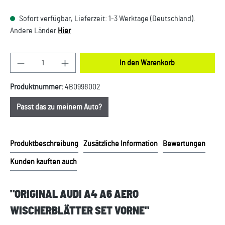
Sofort verfügbar, Lieferzeit: 1-3 Werktage (Deutschland).
Andere Länder
Hier
Produkt Anzahl: Gib den gewünschten Wert ein oder
In den Warenkorb
Produktnummer:
4B0998002
Passt das zu meinem Auto?
Produktbeschreibung
Zusätzliche Information
Bewertungen
Kunden kauften auch
"ORIGINAL AUDI A4 A6 AERO
WISCHERBLÄTTER SET VORNE"