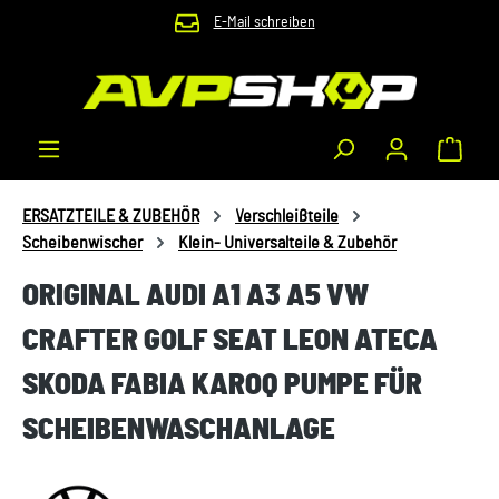
E-Mail schreiben
Zum Hauptinhalt springen
Waren
ERSATZTEILE & ZUBEHÖR
Verschleißteile
Scheibenwischer
Klein- Universalteile & Zubehör
ORIGINAL AUDI A1 A3 A5 VW
CRAFTER GOLF SEAT LEON ATECA
SKODA FABIA KAROQ PUMPE FÜR
SCHEIBENWASCHANLAGE