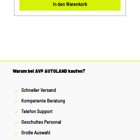
In den Warenkorb
unseren hochwertigen Originalteilen. Produktinfos:
100% passgenau, da Original Ersatzteile
Lieferumfang: 1 Dichtung Verwendung: passend bei
vielen Audi VW Seat Skoda Modellen Unser Service
für Sie: Um Fehlkäufe zu vermeiden, bieten wir
Ihnen die Möglichkeit, uns vor Ihrer Bestellung oder
in der Kaufabwicklung die 17-stellige
Fahrgestellnummer (Bsp. VW: WVWZZZ... Audi:
WAUZZZ...) Ihres Fahrzeugs mitzuteilen. Wir prüfen
Warum bei AVP AUTOLAND kaufen?
vorab, ob der gewünschte Artikel zum Fahrzeug
passt.
Schneller Versand
Kompetente Beratung
Telefon Support
Geschultes Personal
Große Auswahl