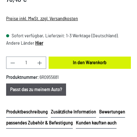
Preise inkl. MwSt. zzgl. Versandkosten
Sofort verfügbar, Lieferzeit: 1-3 Werktage (Deutschland).
Andere Länder
Hier
Produkt Anzahl: Gib den gewünschten Wert ein oder
In den Warenkorb
Produktnummer:
6R0955681
Passt das zu meinem Auto?
Produktbeschreibung
Zusätzliche Information
Bewertungen
passendes Zubehör & Befestigung
Kunden kauften auch