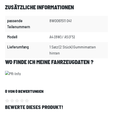
ZUSÄTZLICHE INFORMATIONEN
passende
8W0061511 041
Teilenummern
Modell
A4 (8W) / A5 (F5)
Lieferumfang
1 Satz (2 Stück) Gummimatten
hinten
WO FINDE ICH MEINE FAHRZEUGDATEN ?
0 VON 0 BEWERTUNGEN
BEWERTE DIESES PRODUKT!
Durchschnittliche Bewertung von 0 von 5 Sternen