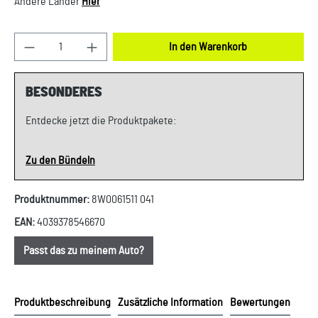
Andere Länder
Hier
Produkt Anzahl: Gib den gewünschten Wert ein oder
In den Warenkorb
BESONDERES
Entdecke jetzt die Produktpakete:
Zu den Bündeln
Produktnummer:
8W0061511 041
EAN:
4039378546670
Passt das zu meinem Auto?
Produktbeschreibung
Zusätzliche Information
Bewertungen