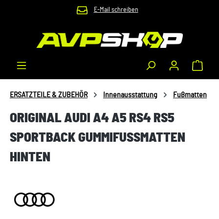
E-Mail schreiben
Zum Hauptinhalt springen
Waren
ERSATZTEILE & ZUBEHÖR
Innenausstattung
Fußmatten
ORIGINAL AUDI A4 A5 RS4 RS5
SPORTBACK GUMMIFUSSMATTEN H
INTEN