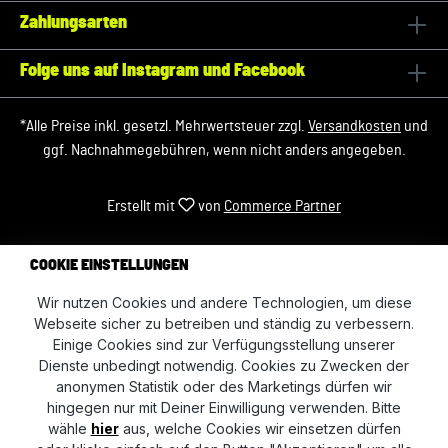
Zahlungsarten
Folge uns auf Instagram und Facebook
*Alle Preise inkl. gesetzl. Mehrwertsteuer zzgl.
Versandkosten
und
ggf. Nachnahmegebühren, wenn nicht anders angegeben.
Erstellt mit
von
Commerce Partner
COOKIE EINSTELLUNGEN
Wir nutzen Cookies und andere Technologien, um diese
Webseite sicher zu betreiben und ständig zu verbessern.
Einige Cookies sind zur Verfügungsstellung unserer
Dienste unbedingt notwendig. Cookies zu Zwecken der
anonymen Statistik oder des Marketings dürfen wir
hingegen nur mit Deiner Einwilligung verwenden. Bitte
wähle
hier
aus, welche Cookies wir einsetzen dürfen