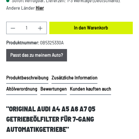
Sofort verfügbar, Lieferzeit: 1-3 Werktage (Deutschland).
Andere Länder
Hier
Produkt Anzahl: Gib den gewünschten Wert ein oder
In den Warenkorb
Produktnummer:
0B5325330A
Passt das zu meinem Auto?
Produktbeschreibung
Zusätzliche Information
Altölverordnung
Bewertungen
Kunden kauften auch
"ORIGINAL AUDI A4 A5 A6 A7 Q5
GETRIEBEÖLFILTER FÜR 7-GANG
AUTOMATIKGETRIEBE"