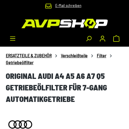
E-Mail schreiben
Zum Hauptinhalt springen
Waren
ERSATZTEILE & ZUBEHÖR
Verschleißteile
Filter
Getriebeölfilter
ORIGINAL AUDI A4 A5 A6 A7 Q5
GETRIEBEÖLFILTER FÜR 7-GANG
AUTOMATIKGETRIEBE