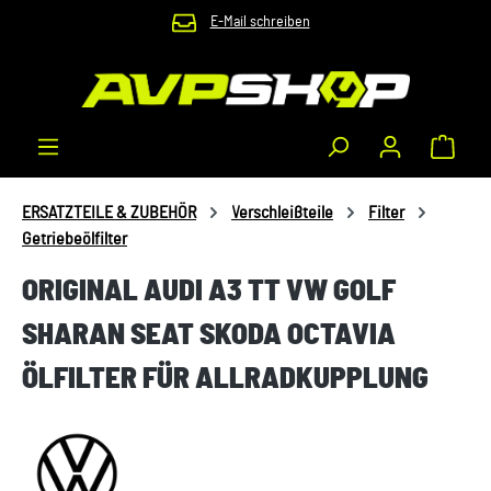
E-Mail schreiben
Zum Hauptinhalt springen
Waren
ERSATZTEILE & ZUBEHÖR
Verschleißteile
Filter
Getriebeölfilter
ORIGINAL AUDI A3 TT VW GOLF
SHARAN SEAT SKODA OCTAVIA
ÖLFILTER FÜR ALLRADKUPPLUNG