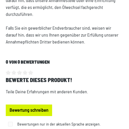
darauf hin, dass unsere Annahmestelle über eine Einrichtung
verfügt, die es ermöglicht, den Ölwechsel fachgerecht
durchzuführen.
Falls Sie ein gewerblicher Endverbraucher sind, weisen wir
darauf hin, dass wir uns Ihnen gegenüber zur Erfüllung unserer
Annahmepflichten Dritter bedienen können.
0 VON 0 BEWERTUNGEN
BEWERTE DIESES PRODUKT!
Durchschnittliche Bewertung von 0 von 5 Sternen
Teile Deine Erfahrungen mit anderen Kunden.
Bewertung schreiben
Bewertungen nur in der aktuellen Sprache anzeigen.