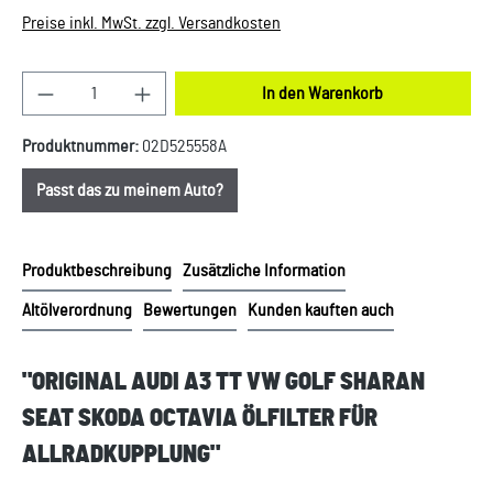
Preise inkl. MwSt. zzgl. Versandkosten
Produkt Anzahl: Gib den gewünschten Wert ein oder
In den Warenkorb
Produktnummer:
02D525558A
Passt das zu meinem Auto?
Produktbeschreibung
Zusätzliche Information
Altölverordnung
Bewertungen
Kunden kauften auch
"ORIGINAL AUDI A3 TT VW GOLF SHARAN
SEAT SKODA OCTAVIA ÖLFILTER FÜR
ALLRADKUPPLUNG"