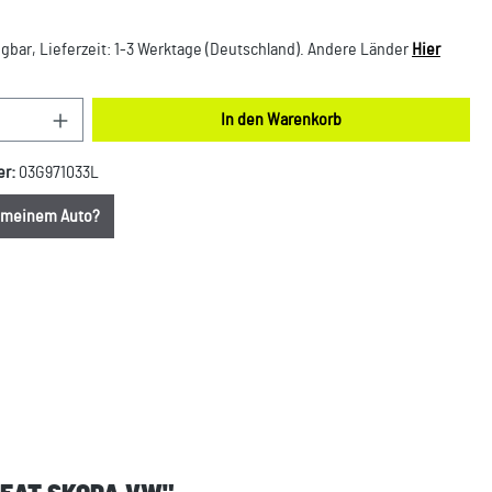
gbar, Lieferzeit: 1-3 Werktage (Deutschland). Andere Länder
Hier
nzahl: Gib den gewünschten Wert ein oder benut
In den Warenkorb
er:
03G971033L
u meinem Auto?