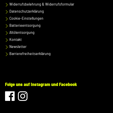
WAUZZZ...) Deines Fahrzeugs mitzuteilen. Wir prüfen vorab,
Widerrufsbelehrung & Widerrufsformular
ob der gewünschte Artikel zu Deinem Fahrzeug passt.
Datenschutzerklärung
Cookie-Einstellungen
Batterieentsorgung
Altölentsorgung
Kontakt
Newsletter
Barrierefreiheitserklärung
Folge uns auf Instagram und Facebook