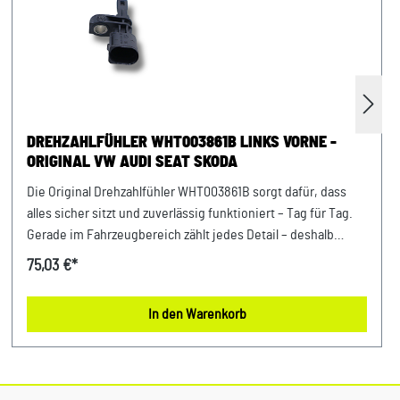
DREHZAHLFÜHLER WHT003861B LINKS VORNE -
ORIGINAL VW AUDI SEAT SKODA
Die Original Drehzahlfühler WHT003861B sorgt dafür, dass
alles sicher sitzt und zuverlässig funktioniert – Tag für Tag.
Gerade im Fahrzeugbereich zählt jedes Detail – deshalb
profitierst Du von einem sicheren Gefühl bei jeder Fahrt und
75,03 €*
dauerhaft stabilen Komponenten. Durch ihre exakte
Bauweise lässt sich das Teil schnell integrieren und
In den Warenkorb
zuverlässig einsetzen. Entwickelt für Fahrzeuge der VAG-
Gruppe bietet dieses Originalteil eine passgenaue Lösung
für viele Anwendungen im Alltag. Produktinfos &
Verwendung: 100 % passgenau, da Original Ersatzteile