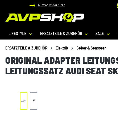
Auftrag widerrufen
 Hauptinhalt springen
Zur Suche springen
Zur Hauptnavigation springen
LIFESTYLE
ERSATZTEILE & ZUBEHÖR
SALE
ERSATZTEILE & ZUBEHÖR
Elektrik
Geber & Sensoren
ORIGINAL ADAPTER LEITUNGS
LEITUNGSSATZ AUDI SEAT S
Bildergalerie überspringen