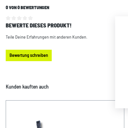
0 VON 0 BEWERTUNGEN
BEWERTE DIESES PRODUKT!
Durchschnittliche Bewertung von 0 von 5 Sternen
Teile Deine Erfahrungen mit anderen Kunden.
Bewertung schreiben
Produktgalerie überspringen
Kunden kauften auch