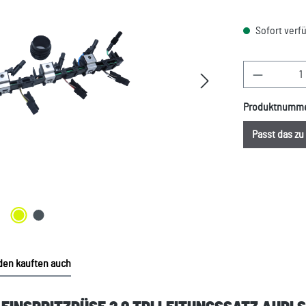
Sofort verfü
Produkt A
Produktnumm
Passt das z
en kauften auch