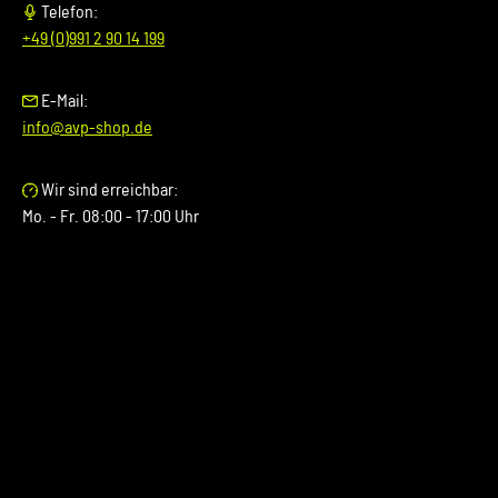
Telefon:
WAUZZZ...) Deines Fahrzeugs mitzuteilen. Wir prüfen vorab,
+49 (0)991 2 90 14 199
ob der gewünschte Artikel zu Deinem Fahrzeug passt.
E-Mail:
info@avp-shop.de
Wir sind erreichbar:
Mo. - Fr. 08:00 - 17:00 Uhr