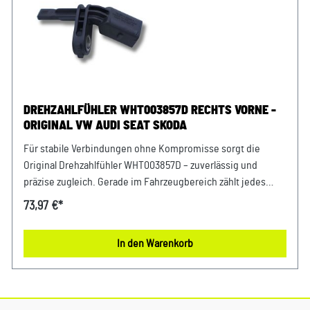
DREHZAHLFÜHLER WHT003857D RECHTS VORNE -
ORIGINAL VW AUDI SEAT SKODA
Für stabile Verbindungen ohne Kompromisse sorgt die
Original Drehzahlfühler WHT003857D – zuverlässig und
präzise zugleich. Gerade im Fahrzeugbereich zählt jedes
Detail – deshalb profitierst Du von einem sicheren Gefühl bei
73,97 €*
jeder Fahrt und dauerhaft stabilen Komponenten. Gefertigt
nach strengen Vorgaben überzeugt dieses Bauteil durch
In den Warenkorb
Stabilität und Belastbarkeit. Entwickelt für Fahrzeuge der
VAG-Gruppe bietet dieses Originalteil eine passgenaue
Lösung für viele Anwendungen im Alltag. Produktinfos &
Verwendung: 100 % passgenau, da Original Ersatzteile