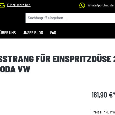
E-Mail schreiben
WhatsApp Chat star
ÜBER UNS
UNSER BLOG
FAQ
STRANG FÜR EINSPRITZDÜSE 2
KODA VW
181,90 €
Preise inkl. M