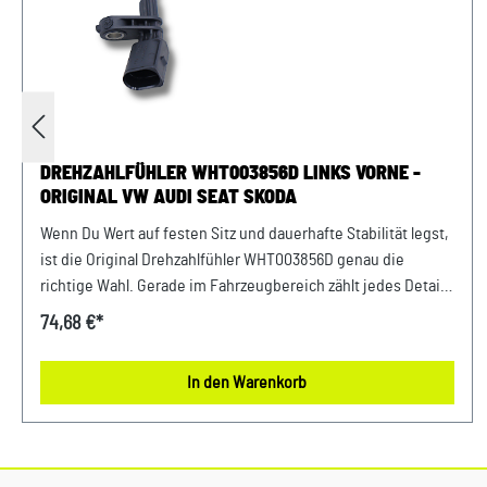
DREHZAHLFÜHLER WHT003856D LINKS VORNE -
ORIGINAL VW AUDI SEAT SKODA
Wenn Du Wert auf festen Sitz und dauerhafte Stabilität legst,
ist die Original Drehzahlfühler WHT003856D genau die
richtige Wahl. Gerade im Fahrzeugbereich zählt jedes Detail
– deshalb profitierst Du von einem sicheren Gefühl bei jeder
74,68 €*
Fahrt und dauerhaft stabilen Komponenten. Die hochwertige
Verarbeitung garantiert eine lange Lebensdauer und
In den Warenkorb
gleichbleibende Performance. Entwickelt für Fahrzeuge der
VAG-Gruppe bietet dieses Originalteil eine passgenaue
Lösung für viele Anwendungen im Alltag. Produktinfos &
Verwendung: 100 % passgenau, da Original Ersatzteile