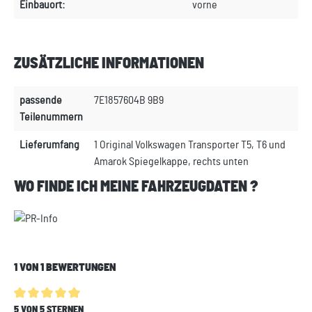
Einbauort:
vorne
ZUSÄTZLICHE INFORMATIONEN
passende
7E1857604B 9B9
Teilenummern
Lieferumfang
1 Original Volkswagen Transporter T5, T6 und
Amarok Spiegelkappe, rechts unten
WO FINDE ICH MEINE FAHRZEUGDATEN ?
1 VON 1 BEWERTUNGEN
Durchschnittliche Bewertung von 5 von 5 Sternen
5 VON 5 STERNEN