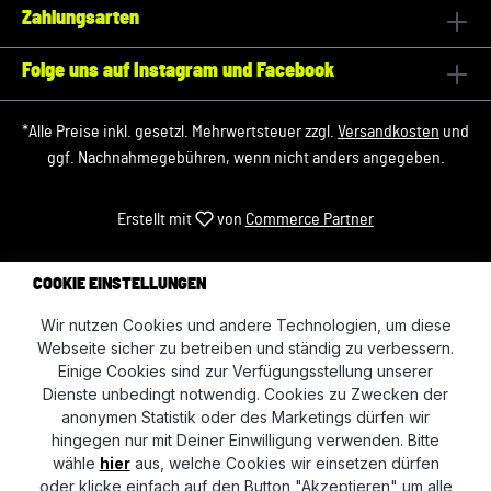
Zahlungsarten
Folge uns auf Instagram und Facebook
*Alle Preise inkl. gesetzl. Mehrwertsteuer zzgl.
Versandkosten
und
ggf. Nachnahmegebühren, wenn nicht anders angegeben.
Erstellt mit
von
Commerce Partner
COOKIE EINSTELLUNGEN
Wir nutzen Cookies und andere Technologien, um diese
Webseite sicher zu betreiben und ständig zu verbessern.
Einige Cookies sind zur Verfügungsstellung unserer
Dienste unbedingt notwendig. Cookies zu Zwecken der
anonymen Statistik oder des Marketings dürfen wir
hingegen nur mit Deiner Einwilligung verwenden. Bitte
wähle
hier
aus, welche Cookies wir einsetzen dürfen
oder klicke einfach auf den Button "Akzeptieren" um alle