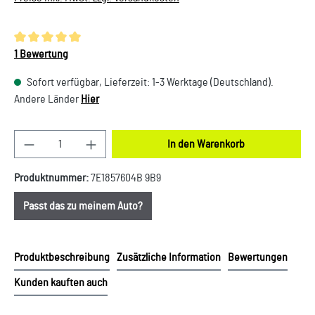
Durchschnittliche Bewertung von 5 von 5 Sternen
1 Bewertung
Sofort verfügbar, Lieferzeit: 1-3 Werktage (Deutschland).
Andere Länder
Hier
Produkt Anzahl: Gib den gewünschten Wert ein oder
In den Warenkorb
Produktnummer:
7E1857604B 9B9
Passt das zu meinem Auto?
Produktbeschreibung
Zusätzliche Information
Bewertungen
Kunden kauften auch