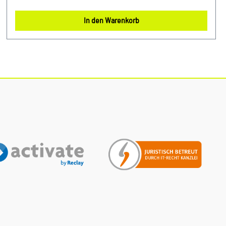
Technologien sorgt er für ein immersives Klangerlebnis
während der Fahrt. Produktinfos: 100% passgenau, da
In den Warenkorb
Original ErsatzteilOriginal Audi Tieftonlautsprecher für vorne
links und rechts Verwendung: passend bei Audi A4 ab Bj.
2016 -passend bei Audi A5 von Bj. 2017 - 2017passend bei
Audi A5 ab Bj. 2018passend bei Audi RS4 ab Bj. 2018 -
passend bei Audi RS5 ab Bj. 2018passend für PR-Nummer:
8RM, 9VD Unser Service für Sie: Um Fehlkäufe zu vermeiden,
bieten wir Ihnen die Möglichkeit, uns vor Ihrer Bestellung
oder in der Kaufabwicklung die 17-stellige
Fahrgestellnummer(Bsp. VW: WVWZZZ... Audi: WAUZZZ...)
Ihres Fahrzeugs mitzuteilen. Wir prüfen vorab, ob der
gewünschte Artikel zum Fahrzeug passt.