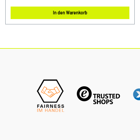
(B8) Avant 2008 - 2009Audi A4 / S4 (B8) Limousine 2008 -
2015Audi A5 / S5 (B8) Cabriolet 2010 - 2017Audi A5 / S5 (B8)
In den Warenkorb
Sportback / Coupé 2008 - 2016Audi RS5 (B8) 2010 - 2016
Unser Service für Sie: Um Fehlkäufe zu vermeiden, bieten
wir Ihnen die Möglichkeit, uns vor Ihrer Bestellung oder in
der Kaufabwicklung die 17-stellige Fahrgestellnummer (Bsp.
VW: WVWZZZ... Audi: WAUZZZ...) Ihres Fahrzeugs
mitzuteilen. Wir prüfen vorab, ob der gewünschte Artikel
zum Fahrzeug passt.