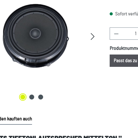
Sofort verfü
Produkt A
Produktnumm
Passt das z
en kauften auch