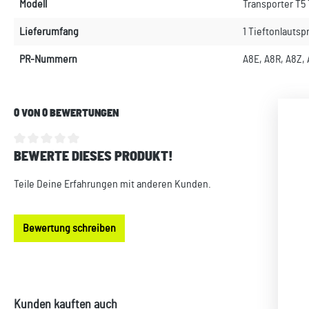
Modell
Transporter T5
Lieferumfang
1 Tieftonlautsp
PR-Nummern
A8E, A8R, A8Z, 
0 VON 0 BEWERTUNGEN
BEWERTE DIESES PRODUKT!
Durchschnittliche Bewertung von 0 von 5 Sternen
Teile Deine Erfahrungen mit anderen Kunden.
Bewertung schreiben
Produktgalerie überspringen
Kunden kauften auch