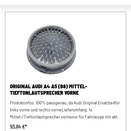
ORIGINAL AUDI A4 A5 (B8) MITTEL-
TIEFTONLAUTSPRECHER VORNE
Produktinfos: 100% passgenau, da Audi Original Ersatzteilfür
links vorne und rechts vorneLieferumfang: 1x
Mittel-/Tieftonlautsprecher vornenur für Fahrzeuge mit aktiv
Lautsprecher (PR-Nummer 9VK) Verwendung: Audi A4 / S4
93,84 €*