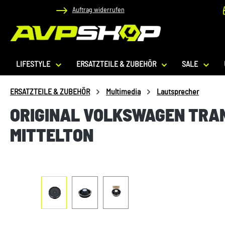
Auftrag widerrufen
 Hauptinhalt springen
Zur Suche springen
Zur Hauptnavigation springen
LIFESTYLE
ERSATZTEILE & ZUBEHÖR
SALE
ERSATZTEILE & ZUBEHÖR
Multimedia
Lautsprecher
ORIGINAL VOLKSWAGEN TRA
MITTELTON
Bildergalerie überspringen