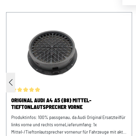
Durchschnittliche Bewertung von 5 von 5 Sternen
ORIGINAL AUDI A4 A5 (B8) MITTEL-
TIEFTONLAUTSPRECHER VORNE
Produktinfos: 100% passgenau, da Audi Original Ersatzteilfür
links vorne und rechts vorneLieferumfang: 1x
Mittel-/Tieftonlautsprecher vornenur für Fahrzeuge mit aktiv