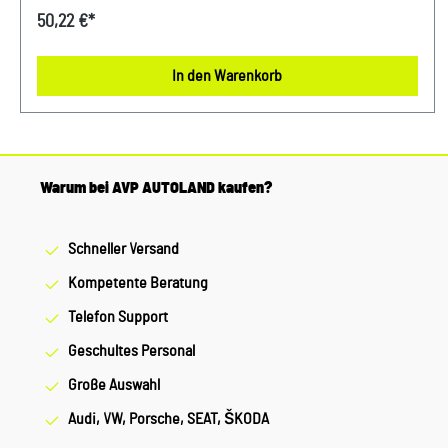
Lautsprecher (PR-Nummer 9VD) Verwendung: Audi A4 / S4
50,22 €*
(B8) Avant 2008 - 2009Audi A4 / S4 (B8) Limousine 2008 -
2015Audi A5 / S5 (B8) Cabriolet 2010 - 2017Audi A5 / S5 (B8)
In den Warenkorb
Sportback / Coupé 2008 - 2016Audi RS5 (B8) 2010 - 2016
Unser Service für Sie: Um Fehlkäufe zu vermeiden, bieten
wir Ihnen die Möglichkeit, uns vor Ihrer Bestellung oder in
der Kaufabwicklung die 17-stellige Fahrgestellnummer (Bsp.
VW: WVWZZZ... Audi: WAUZZZ...) Ihres Fahrzeugs
Warum bei AVP AUTOLAND kaufen?
mitzuteilen. Wir prüfen vorab, ob der gewünschte Artikel
zum Fahrzeug passt.
Schneller Versand
Kompetente Beratung
Telefon Support
Geschultes Personal
Große Auswahl
Audi, VW, Porsche, SEAT, ŠKODA