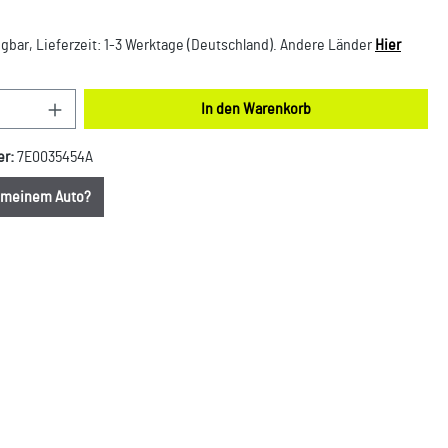
gbar, Lieferzeit: 1-3 Werktage (Deutschland). Andere Länder
Hier
nzahl: Gib den gewünschten Wert ein oder benut
In den Warenkorb
er:
7E0035454A
u meinem Auto?