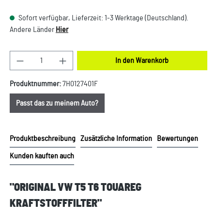
Sofort verfügbar, Lieferzeit: 1-3 Werktage (Deutschland).
Andere Länder
Hier
Produkt Anzahl: Gib den gewünschten Wert ein oder
In den Warenkorb
Produktnummer:
7H0127401F
Passt das zu meinem Auto?
Produktbeschreibung
Zusätzliche Information
Bewertungen
Kunden kauften auch
"ORIGINAL VW T5 T6 TOUAREG
KRAFTSTOFFFILTER"