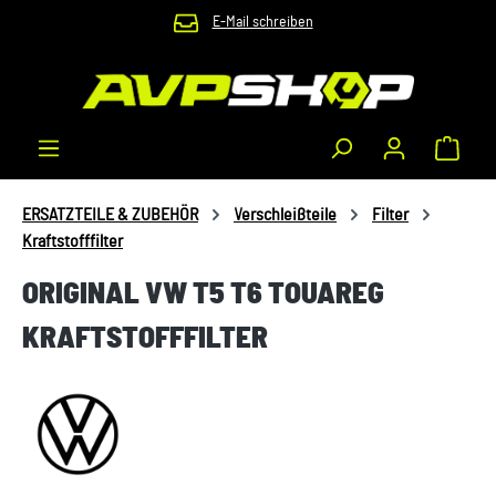
E-Mail schreiben
Zum Hauptinhalt springen
Waren
ERSATZTEILE & ZUBEHÖR
Verschleißteile
Filter
Kraftstofffilter
ORIGINAL VW T5 T6 TOUAREG
KRAFTSTOFFFILTER