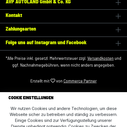
AVP AUTOLAND GmbH & Co. KG
Kontakt
Zahlungsarten
Folge uns auf Instagram und Facebook
*Alle Preise inkl. gesetzl. Mehrwertsteuer zzgl.
Versandkosten
und
ggf. Nachnahmegebühren, wenn nicht anders angegeben.
Erstellt mit
von
Commerce Partner
COOKIE EINSTELLUNGEN
Wir nutzen Cookies und andere Technologien, um diese
Webseite sicher zu betreiben und ständig zu verbessern.
Einige Cookies sind zur Verfügungsstellung unserer
Dienste unbedingt notwendig. Cookies zu Zwecken der