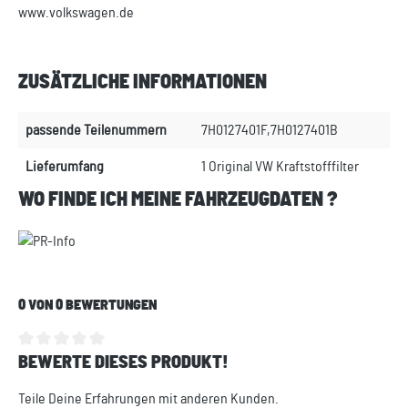
www.volkswagen.de
ZUSÄTZLICHE INFORMATIONEN
passende Teilenummern
7H0127401F,7H0127401B
Lieferumfang
1 Original VW Kraftstofffilter
WO FINDE ICH MEINE FAHRZEUGDATEN ?
0 VON 0 BEWERTUNGEN
BEWERTE DIESES PRODUKT!
Durchschnittliche Bewertung von 0 von 5 Sternen
Teile Deine Erfahrungen mit anderen Kunden.