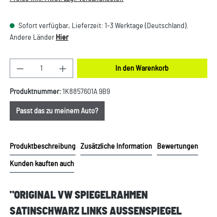
Sofort verfügbar, Lieferzeit: 1-3 Werktage (Deutschland).
Andere Länder
Hier
Produkt Anzahl: Gib den gewünschten Wert ein oder
In den Warenkorb
Produktnummer:
1K8857601A 9B9
Passt das zu meinem Auto?
Produktbeschreibung
Zusätzliche Information
Bewertungen
Kunden kauften auch
"ORIGINAL VW SPIEGELRAHMEN
SATINSCHWARZ LINKS AUSSENSPIEGEL B