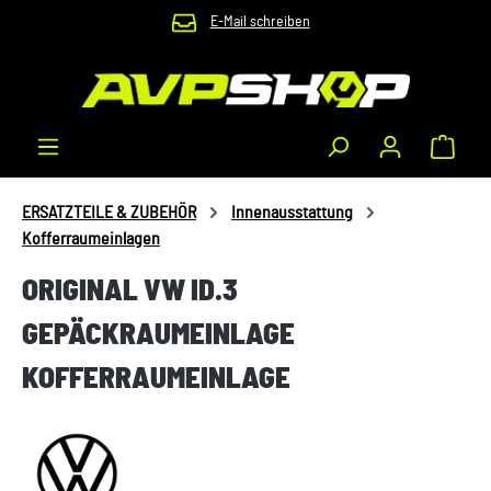
E-Mail schreiben
Zum Hauptinhalt springen
Waren
ERSATZTEILE & ZUBEHÖR
Innenausstattung
Kofferraumeinlagen
ORIGINAL VW ID.3
GEPÄCKRAUMEINLAGE
KOFFERRAUMEINLAGE