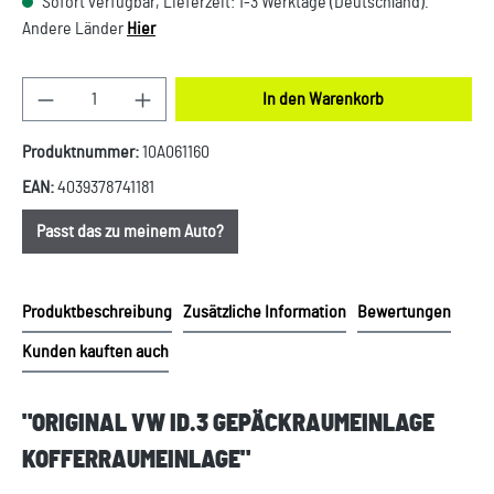
Sofort verfügbar, Lieferzeit: 1-3 Werktage (Deutschland).
Andere Länder
Hier
Produkt Anzahl: Gib den gewünschten Wert ein oder
In den Warenkorb
Produktnummer:
10A061160
EAN:
4039378741181
Passt das zu meinem Auto?
Produktbeschreibung
Zusätzliche Information
Bewertungen
Kunden kauften auch
"ORIGINAL VW ID.3 GEPÄCKRAUMEINLAGE
KOFFERRAUMEINLAGE"