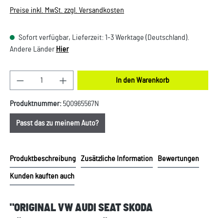
Preise inkl. MwSt. zzgl. Versandkosten
Sofort verfügbar, Lieferzeit: 1-3 Werktage (Deutschland).
Andere Länder
Hier
Produkt Anzahl: Gib den gewünschten Wert ein oder
In den Warenkorb
Produktnummer:
5Q0965567N
Passt das zu meinem Auto?
Produktbeschreibung
Zusätzliche Information
Bewertungen
Kunden kauften auch
"ORIGINAL VW AUDI SEAT SKODA