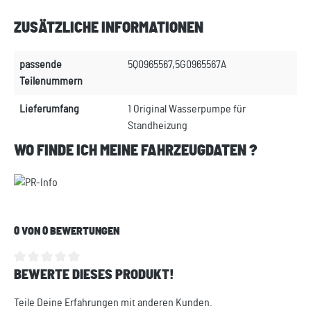
ZUSÄTZLICHE INFORMATIONEN
passende
5Q0965567,5G0965567A
Teilenummern
Lieferumfang
1 Original Wasserpumpe für
Standheizung
WO FINDE ICH MEINE FAHRZEUGDATEN ?
0 VON 0 BEWERTUNGEN
BEWERTE DIESES PRODUKT!
Durchschnittliche Bewertung von 0 von 5 Sternen
Teile Deine Erfahrungen mit anderen Kunden.