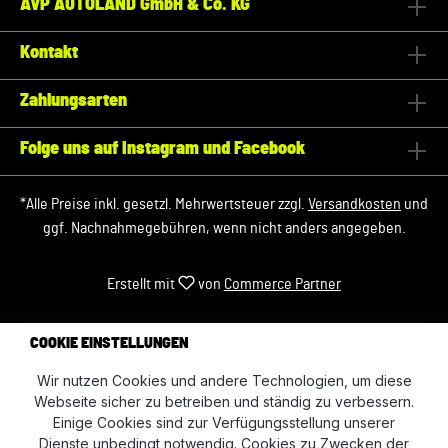
AVP AUTOLAND GmbH & Co. KG
Kontakt
Zahlungsarten
Folge uns auf Instagram und Facebook
*Alle Preise inkl. gesetzl. Mehrwertsteuer zzgl.
Versandkosten
und
ggf. Nachnahmegebühren, wenn nicht anders angegeben.
Erstellt mit
von
Commerce Partner
COOKIE EINSTELLUNGEN
Wir nutzen Cookies und andere Technologien, um diese
Webseite sicher zu betreiben und ständig zu verbessern.
Einige Cookies sind zur Verfügungsstellung unserer
Dienste unbedingt notwendig. Cookies zu Zwecken der