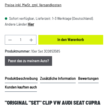
Preise inkl. MwSt. zzgl. Versandkosten
Sofort verfügbar, Lieferzeit: 1-3 Werktage (Deutschland).
Andere Länder
Hier
Produkt Anzahl: Gib den gewünschten Wert ein oder
In den Warenkorb
Produktnummer:
10er Set 3C0853585
Passt das zu meinem Auto?
Produktbeschreibung
Zusätzliche Information
Bewertungen
Kunden kauften auch
"ORIGINAL "SET" CLIP VW AUDI SEAT CUPRA