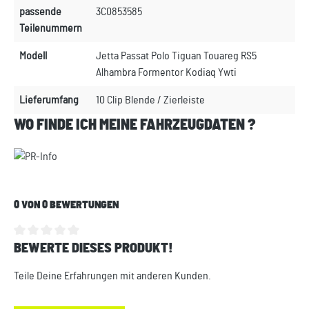
passende
3C0853585
Teilenummern
Modell
Jetta Passat Polo Tiguan Touareg RS5
Alhambra Formentor Kodiaq Ywti
Lieferumfang
10 Clip Blende / Zierleiste
WO FINDE ICH MEINE FAHRZEUGDATEN ?
0 VON 0 BEWERTUNGEN
BEWERTE DIESES PRODUKT!
Durchschnittliche Bewertung von 0 von 5 Sternen
Teile Deine Erfahrungen mit anderen Kunden.