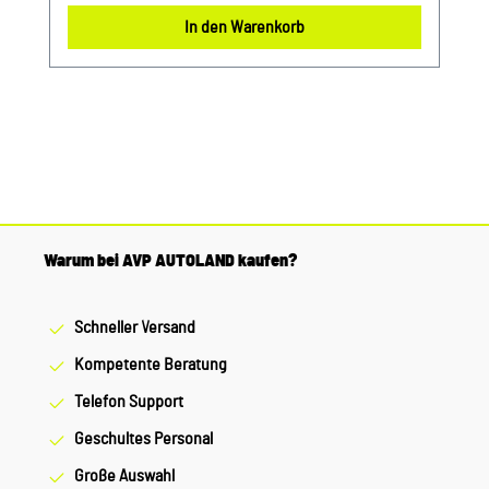
LandshutPorsche Zentrum LandshutAlbert Einstein
In den Warenkorb
Straße 184030 ErgoldingUSt.-IdNr.: DE263328607
Warum bei AVP AUTOLAND kaufen?
Schneller Versand
Kompetente Beratung
Telefon Support
Geschultes Personal
Große Auswahl