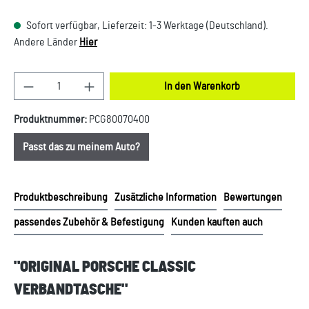
Sofort verfügbar, Lieferzeit: 1-3 Werktage (Deutschland).
Andere Länder
Hier
Produkt Anzahl: Gib den gewünschten Wert ein oder
In den Warenkorb
Produktnummer:
PCG80070400
Passt das zu meinem Auto?
Produktbeschreibung
Zusätzliche Information
Bewertungen
passendes Zubehör & Befestigung
Kunden kauften auch
"ORIGINAL PORSCHE CLASSIC
VERBANDTASCHE"