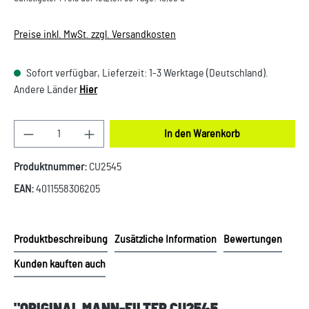
Preise inkl. MwSt. zzgl. Versandkosten
Sofort verfügbar, Lieferzeit: 1-3 Werktage (Deutschland).
Andere Länder
Hier
Produkt Anzahl: Gib den gewünschten Wert ein oder
In den Warenkorb
Produktnummer:
CU2545
EAN:
4011558306205
Produktbeschreibung
Zusätzliche Information
Bewertungen
Kunden kauften auch