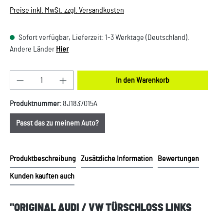
Preise inkl. MwSt. zzgl. Versandkosten
Sofort verfügbar, Lieferzeit: 1-3 Werktage (Deutschland).
Andere Länder
Hier
Produkt Anzahl: Gib den gewünschten Wert ein oder
In den Warenkorb
Produktnummer:
8J1837015A
Passt das zu meinem Auto?
Produktbeschreibung
Zusätzliche Information
Bewertungen
Kunden kauften auch
"ORIGINAL AUDI / VW TÜRSCHLOSS LINKS