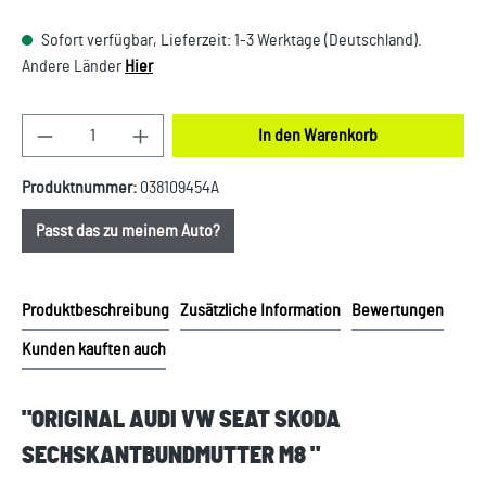
Sofort verfügbar, Lieferzeit: 1-3 Werktage (Deutschland).
Andere Länder
Hier
Produkt Anzahl: Gib den gewünschten Wert ein oder
In den Warenkorb
Produktnummer:
038109454A
Passt das zu meinem Auto?
Produktbeschreibung
Zusätzliche Information
Bewertungen
Kunden kauften auch
"ORIGINAL AUDI VW SEAT SKODA
SECHSKANTBUNDMUTTER M8 "