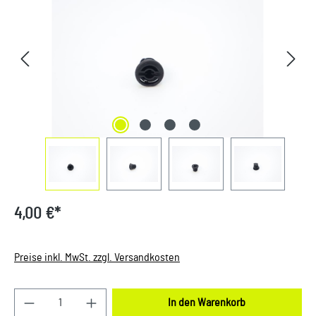
4,00 €*
Preise inkl. MwSt. zzgl. Versandkosten
Produkt Anzahl: Gib den gewünschten Wert ein oder
In den Warenkorb