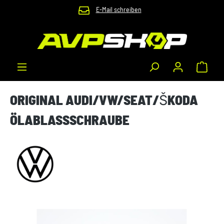
E-Mail schreiben
Zum Hauptinhalt springen
Waren
ORIGINAL AUDI/VW/SEAT/ŠKODA
ÖLABLASSSCHRAUBE
Bildergalerie überspringen