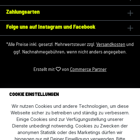
Zahlungsarten
Folge uns auf Instagram und Facebook
*Alle Preise inkl. gesetzl. Mehrwertsteuer zzgl.
Versandkosten
und
ggf. Nachnahmegebühren, wenn nicht anders angegeben.
Erstellt mit
von
Commerce Partner
COOKIE EINSTELLUNGEN
Wir nutzen Cookies und andere Technologien, um diese
Webseite sicher zu betreiben und ständig zu verbessern.
Einige Cookies sind zur Verfügungsstellung unserer
Dienste unbedingt notwendig. Cookies zu Zwecken der
anonymen Statistik oder des Marketings dürfen wir
hingegen nur mit Deiner Einwilligung verwenden. Bitte