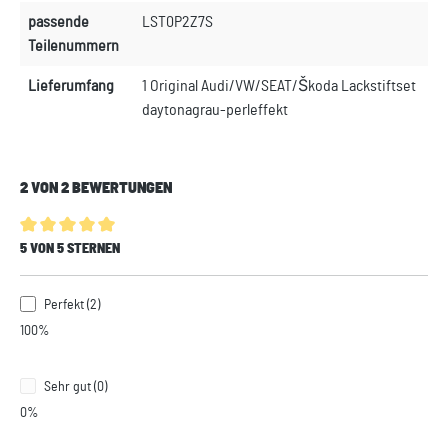
passende
LST0P2Z7S
Teilenummern
Lieferumfang
1 Original Audi/VW/SEAT/Škoda Lackstiftset
daytonagrau-perleffekt
2 VON 2 BEWERTUNGEN
Durchschnittliche Bewertung von 5 von 5 Sternen
5 VON 5 STERNEN
Perfekt (2)
100%
Sehr gut (0)
0%