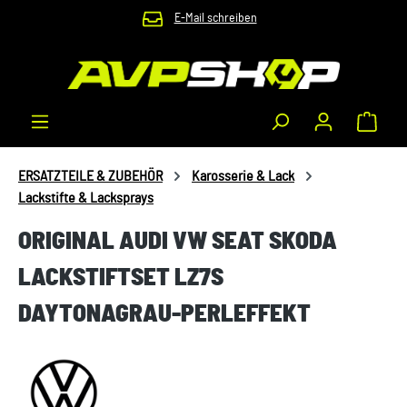
E-Mail schreiben
Zum Hauptinhalt springen
Waren
ERSATZTEILE & ZUBEHÖR
Karosserie & Lack
Lackstifte & Lacksprays
ORIGINAL AUDI VW SEAT SKODA
LACKSTIFTSET LZ7S
DAYTONAGRAU-PERLEFFEKT