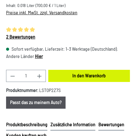
Inhalt:
0.018 Liter
(700,00 € / 1 Liter)
Preise inkl. MwSt. zzgl. Versandkosten
Durchschnittliche Bewertung von 5 von 5 Sternen
2 Bewertungen
Sofort verfügbar, Lieferzeit: 1-3 Werktage (Deutschland).
Andere Länder
Hier
Produkt Anzahl: Gib den gewünschten Wert ein oder
In den Warenkorb
Produktnummer:
LST0P2Z7S
Passt das zu meinem Auto?
Produktbeschreibung
Zusätzliche Information
Bewertungen
Kunden kauften auch