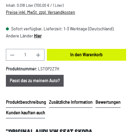
Inhalt:
0.018 Liter
(700,00 € / 1 Liter)
Preise inkl. MwSt. zzgl. Versandkosten
Sofort verfügbar, Lieferzeit: 1-3 Werktage (Deutschland).
Andere Länder
Hier
Produkt Anzahl: Gib den gewünschten Wert ein oder
In den Warenkorb
Produktnummer:
LST0P2Z7H
Passt das zu meinem Auto?
Produktbeschreibung
Zusätzliche Information
Bewertungen
Kunden kauften auch