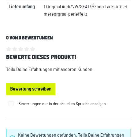
Lieferumfang
1 Original Audi/VW/SEAT/Škoda Lackstiftset
meteorgrau-perleffekt
0 VON 0 BEWERTUNGEN
BEWERTE DIESES PRODUKT!
Durchschnittliche Bewertung von 0 von 5 Sternen
Teile Deine Erfahrungen mit anderen Kunden.
Bewertung schreiben
Bewertungen nur in der aktuellen Sprache anzeigen.
Keine Bewertungen gefunden. Teile Deine Erfahrungen