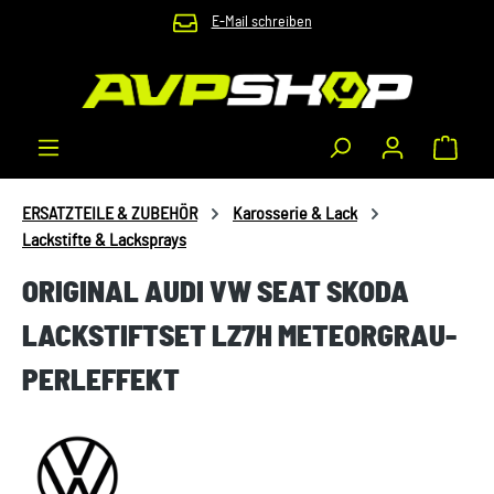
E-Mail schreiben
Zum Hauptinhalt springen
Waren
ERSATZTEILE & ZUBEHÖR
Karosserie & Lack
Lackstifte & Lacksprays
ORIGINAL AUDI VW SEAT SKODA
LACKSTIFTSET LZ7H METEORGRAU-
PERLEFFEKT