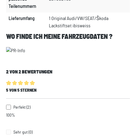
Teilenummern
Lieferumfang
1 Original Audi/VW/SEAT/Škoda
Lackstiftset ibisweiss
WO FINDE ICH MEINE FAHRZEUGDATEN ?
2 VON 2 BEWERTUNGEN
Durchschnittliche Bewertung von 5 von 5 Sternen
5 VON 5 STERNEN
Perfekt (2)
100%
Sehr gut (0)