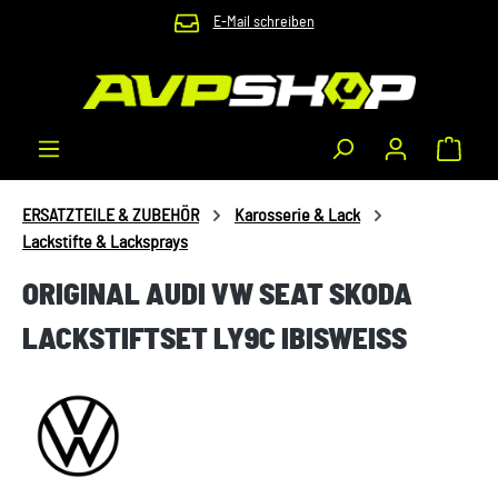
E-Mail schreiben
Zum Hauptinhalt springen
Waren
ERSATZTEILE & ZUBEHÖR
Karosserie & Lack
Lackstifte & Lacksprays
ORIGINAL AUDI VW SEAT SKODA
LACKSTIFTSET LY9C IBISWEISS