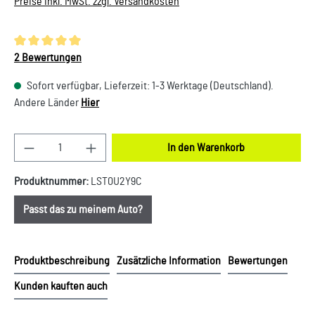
Preise inkl. MwSt. zzgl. Versandkosten
Durchschnittliche Bewertung von 5 von 5 Sternen
2 Bewertungen
Sofort verfügbar, Lieferzeit: 1-3 Werktage (Deutschland).
Andere Länder
Hier
Produkt Anzahl: Gib den gewünschten Wert ein oder
In den Warenkorb
Produktnummer:
LST0U2Y9C
Passt das zu meinem Auto?
Produktbeschreibung
Zusätzliche Information
Bewertungen
Kunden kauften auch