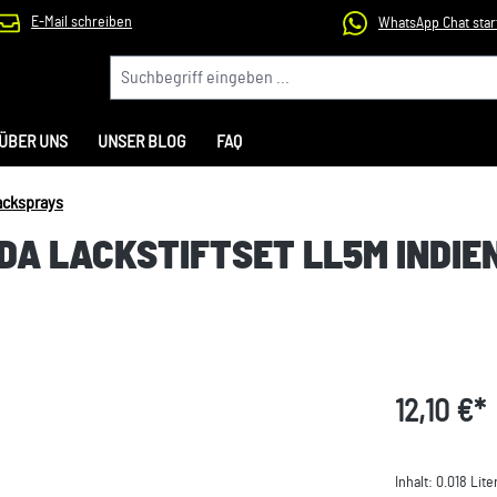
E-Mail schreiben
WhatsApp Chat star
ÜBER UNS
UNSER BLOG
FAQ
acksprays
ODA LACKSTIFTSET LL5M INDI
12,10 €*
Inhalt:
0.018 Lite