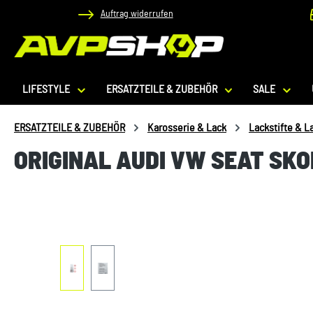
Auftrag widerrufen
 Hauptinhalt springen
Zur Suche springen
Zur Hauptnavigation springen
LIFESTYLE
ERSATZTEILE & ZUBEHÖR
SALE
ERSATZTEILE & ZUBEHÖR
Karosserie & Lack
Lackstifte & L
ORIGINAL AUDI VW SEAT SK
Bildergalerie überspringen