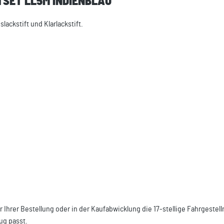
TSET LL5M INDIENBLAU"
ckstift und Klarlackstift.
r Ihrer Bestellung oder in der Kaufabwicklung die 17-stellige Fahrgest
ug passt.