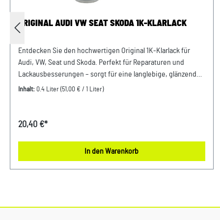
ORIGINAL AUDI VW SEAT SKODA 1K-KLARLACK
Entdecken Sie den hochwertigen Original 1K-Klarlack für
Audi, VW, Seat und Skoda. Perfekt für Reparaturen und
Lackausbesserungen – sorgt für eine langlebige, glänzende
und widerstandsfähige Oberfläche. Einfach in der
Inhalt:
0.4 Liter
(51,00 € / 1 Liter)
Anwendung, optimaler Schutz vor Witterungseinflüssen und
UV Strahlen. Produktinfos: 100% passgenau, da Original
ErsatzteileKlarlack bestehend aus 400ml Verwendung:
20,40 €*
passend bei vielen Audi VW Seat Skoda Modellen Unser
Service für Sie: Um Fehlkäufe zu vermeiden, bieten wir Ihnen
In den Warenkorb
die Möglichkeit, uns vor Ihrer Bestellung oder in der
Kaufabwicklung die 17-stellige Fahrgestellnummer (Bsp. VW:
WVWZZZ... Audi: WAUZZZ...) Ihres Fahrzeugs mitzuteilen. Wir
prüfen vorab, ob der gewünschte Artikel zum Fahrzeug
passt.