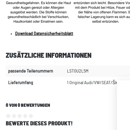
Download Datensicherheitsblatt
ZUSÄTZLICHE INFORMATIONEN
passende Teilenummern
LST0U2L5M
Lieferumfang
1 Original Audi/VW/SEAT/Škoda Lac
0 VON 0 BEWERTUNGEN
BEWERTE DIESES PRODUKT!
Durchschnittliche Bewertung von 0 von 5 Sternen