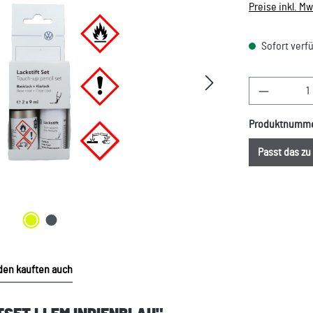
Preise inkl. M
Sofort verfü
Produkt A
Produktnumm
Passt das z
en kauften auch