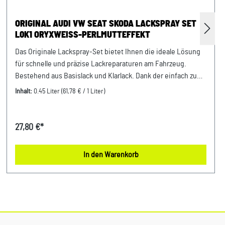
ORIGINAL AUDI VW SEAT SKODA LACKSPRAY SET
L0K1 ORYXWEISS-PERLMUTTEFFEKT
Das Originale Lackspray-Set bietet Ihnen die ideale Lösung
für schnelle und präzise Lackreparaturen am Fahrzeug.
Bestehend aus Basislack und Klarlack. Dank der einfach zu
handhabenden Sprühdosen erzielen Sie makellose
Inhalt:
0.45 Liter
(61,78 € / 1 Liter)
Ergebnisse – egal ob bei Kratzern, kleinen Lackschäden oder
individuellen Lackierungsprojekten. Produktinfos: 100%
passgenau, da Original ErsatzteileFarbton: oryxweiss-
27,80 €*
perlmutteffekt / tofanweiss-kristalleffektLacknummer:
0K1Lackspray-Set bestehend aus 150ml Klarlack, 150ml
In den Warenkorb
Basislack Pure White und 150ml Basislack Oryxweiß-
Perlmutteffekt Verwendung: passend bei vielen Audi VW
Seat Skoda Modellen Unser Service für Sie: Um Fehlkäufe zu
vermeiden, bieten wir Ihnen die Möglichkeit, uns vor Ihrer
Bestellung oder in der Kaufabwicklung die 17-stellige
Fahrgestellnummer (Bsp. VW: WVWZZZ... Audi: WAUZZZ...)