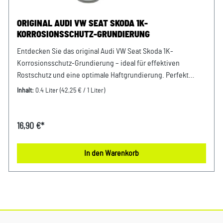
ORIGINAL AUDI VW SEAT SKODA 1K-
KORROSIONSSCHUTZ-GRUNDIERUNG
Entdecken Sie das original Audi VW Seat Skoda 1K-
Korrosionsschutz-Grundierung – ideal für effektiven
Rostschutz und eine optimale Haftgrundierung. Perfekt
abgestimmt auf Ihre Fahrzeugreparaturen und
Inhalt:
0.4 Liter
(42,25 € / 1 Liter)
Lackierarbeiten. Hochwertige Qualität direkt vom Hersteller
für langlebigen Schutz und beste Ergebnisse. Produktinfos:
100% passgenau, da Original ErsatzteileKorrosionsschutz-
16,90 €*
Grundierung bestehend aus 400ml Verwendung: passend
bei vielen Audi VW Seat Skoda Modellen Unser Service für
In den Warenkorb
Sie: Um Fehlkäufe zu vermeiden, bieten wir Ihnen die
Möglichkeit, uns vor Ihrer Bestellung oder in der
Kaufabwicklung die 17-stellige Fahrgestellnummer (Bsp. VW:
WVWZZZ... Audi: WAUZZZ...) Ihres Fahrzeugs mitzuteilen. Wir
prüfen vorab, ob der gewünschte Artikel zum Fahrzeug
passt.