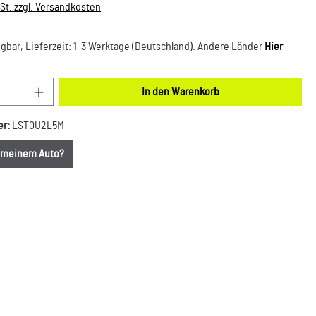
wSt. zzgl. Versandkosten
gbar, Lieferzeit: 1-3 Werktage (Deutschland). Andere Länder
Hier
nzahl: Gib den gewünschten Wert ein oder benut
In den Warenkorb
er:
LST0U2L5M
u meinem Auto?