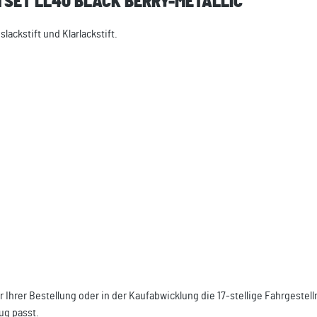
TSET LL4U BLACK BERRY-METALLIC"
ckstift und Klarlackstift.
r Ihrer Bestellung oder in der Kaufabwicklung die 17-stellige Fahrgest
ug passt.