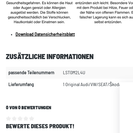
Download Datensicherheitsblatt
ZUSÄTZLICHE INFORMATIONEN
passende Teilenummern
LST0M2L4U
Lieferumfang
1 Original Audi/VW/SEAT/Škoda Lacksti
0 VON 0 BEWERTUNGEN
BEWERTE DIESES PRODUKT!
Durchschnittliche Bewertung von 0 von 5 Sternen