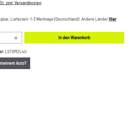
wSt. zzgl. Versandkosten
gbar, Lieferzeit: 1-3 Werktage (Deutschland). Andere Länder
Hier
nzahl: Gib den gewünschten Wert ein oder benut
In den Warenkorb
er:
LST0M2L4U
u meinem Auto?