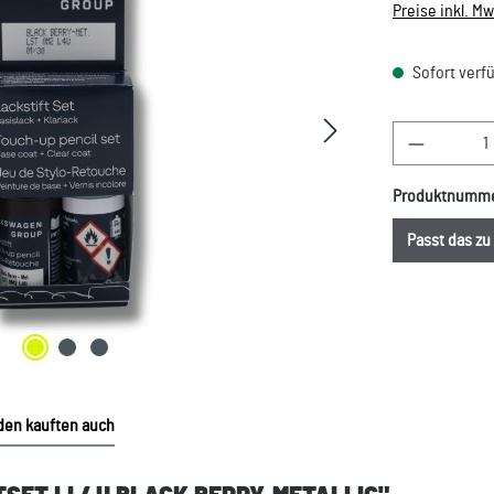
Preise inkl. M
Sofort verfü
Produkt A
Produktnumm
Passt das z
en kauften auch