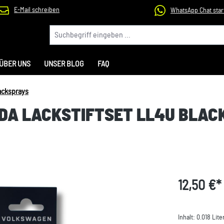
E-Mail schreiben
WhatsApp Chat star
ÜBER UNS
UNSER BLOG
FAQ
acksprays
ODA LACKSTIFTSET LL4U BLAC
12,50 €*
Inhalt:
0.018 Lite