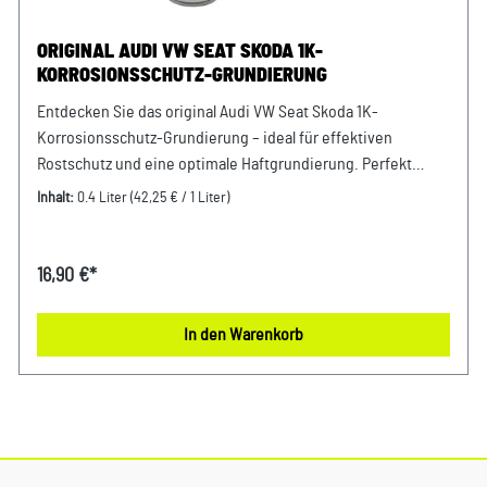
ORIGINAL AUDI VW SEAT SKODA 1K-
KORROSIONSSCHUTZ-GRUNDIERUNG
Entdecken Sie das original Audi VW Seat Skoda 1K-
Korrosionsschutz-Grundierung – ideal für effektiven
Rostschutz und eine optimale Haftgrundierung. Perfekt
abgestimmt auf Ihre Fahrzeugreparaturen und
Inhalt:
0.4 Liter
(42,25 € / 1 Liter)
Lackierarbeiten. Hochwertige Qualität direkt vom Hersteller
für langlebigen Schutz und beste Ergebnisse. Produktinfos:
100% passgenau, da Original ErsatzteileKorrosionsschutz-
16,90 €*
Grundierung bestehend aus 400ml Verwendung: passend
bei vielen Audi VW Seat Skoda Modellen Unser Service für
In den Warenkorb
Sie: Um Fehlkäufe zu vermeiden, bieten wir Ihnen die
Möglichkeit, uns vor Ihrer Bestellung oder in der
Kaufabwicklung die 17-stellige Fahrgestellnummer (Bsp. VW:
WVWZZZ... Audi: WAUZZZ...) Ihres Fahrzeugs mitzuteilen. Wir
prüfen vorab, ob der gewünschte Artikel zum Fahrzeug
passt.