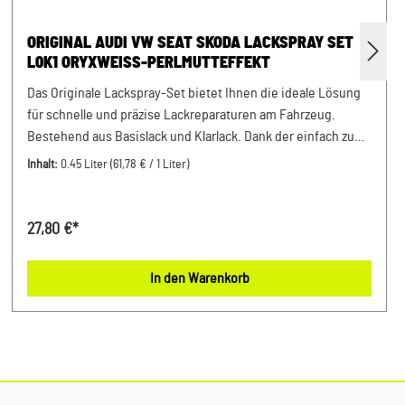
ORIGINAL AUDI VW SEAT SKODA LACKSPRAY SET
L0K1 ORYXWEISS-PERLMUTTEFFEKT
Das Originale Lackspray-Set bietet Ihnen die ideale Lösung
für schnelle und präzise Lackreparaturen am Fahrzeug.
Bestehend aus Basislack und Klarlack. Dank der einfach zu
handhabenden Sprühdosen erzielen Sie makellose
Inhalt:
0.45 Liter
(61,78 € / 1 Liter)
Ergebnisse – egal ob bei Kratzern, kleinen Lackschäden oder
individuellen Lackierungsprojekten. Produktinfos: 100%
passgenau, da Original ErsatzteileFarbton: oryxweiss-
27,80 €*
perlmutteffekt / tofanweiss-kristalleffektLacknummer:
0K1Lackspray-Set bestehend aus 150ml Klarlack, 150ml
In den Warenkorb
Basislack Pure White und 150ml Basislack Oryxweiß-
Perlmutteffekt Verwendung: passend bei vielen Audi VW
Seat Skoda Modellen Unser Service für Sie: Um Fehlkäufe zu
vermeiden, bieten wir Ihnen die Möglichkeit, uns vor Ihrer
Bestellung oder in der Kaufabwicklung die 17-stellige
Fahrgestellnummer (Bsp. VW: WVWZZZ... Audi: WAUZZZ...)