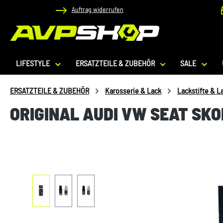
Auftrag widerrufen
 Hauptinhalt springen
Zur Suche springen
Zur Hauptnavigation springen
LIFESTYLE
ERSATZTEILE & ZUBEHÖR
SALE
ERSATZTEILE & ZUBEHÖR
Karosserie & Lack
Lackstifte & L
ORIGINAL AUDI VW SEAT SK
Bildergalerie überspringen