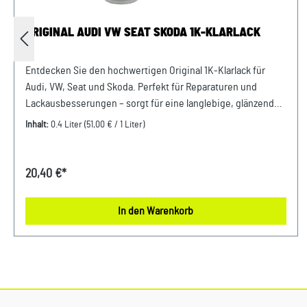
ORIGINAL AUDI VW SEAT SKODA 1K-KLARLACK
Entdecken Sie den hochwertigen Original 1K-Klarlack für
Audi, VW, Seat und Skoda. Perfekt für Reparaturen und
Lackausbesserungen – sorgt für eine langlebige, glänzende
und widerstandsfähige Oberfläche. Einfach in der
Inhalt:
0.4 Liter
(51,00 € / 1 Liter)
Anwendung, optimaler Schutz vor Witterungseinflüssen und
UV Strahlen. Produktinfos: 100% passgenau, da Original
ErsatzteileKlarlack bestehend aus 400ml Verwendung:
20,40 €*
passend bei vielen Audi VW Seat Skoda Modellen Unser
Service für Sie: Um Fehlkäufe zu vermeiden, bieten wir Ihnen
In den Warenkorb
die Möglichkeit, uns vor Ihrer Bestellung oder in der
Kaufabwicklung die 17-stellige Fahrgestellnummer (Bsp. VW:
WVWZZZ... Audi: WAUZZZ...) Ihres Fahrzeugs mitzuteilen. Wir
prüfen vorab, ob der gewünschte Artikel zum Fahrzeug
passt.