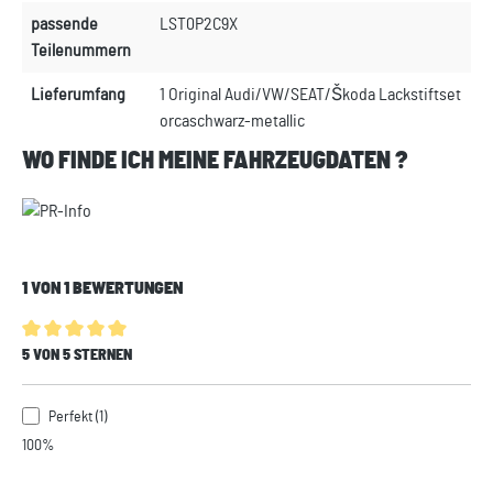
passende
LST0P2C9X
Teilenummern
Lieferumfang
1 Original Audi/VW/SEAT/Škoda Lackstiftset
orcaschwarz-metallic
WO FINDE ICH MEINE FAHRZEUGDATEN ?
1 VON 1 BEWERTUNGEN
Durchschnittliche Bewertung von 5 von 5 Sternen
5 VON 5 STERNEN
Perfekt (1)
100%