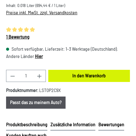
Inhalt:
0.018 Liter
(694,44 € / 1 Liter)
Preise inkl. MwSt. zzgl. Versandkosten
Durchschnittliche Bewertung von 5 von 5 Sternen
1 Bewertung
Sofort verfügbar, Lieferzeit: 1-3 Werktage (Deutschland).
Andere Länder
Hier
Produkt Anzahl: Gib den gewünschten Wert ein oder
In den Warenkorb
Produktnummer:
LST0P2C9X
Passt das zu meinem Auto?
Produktbeschreibung
Zusätzliche Information
Bewertungen
Kunden kauften auch