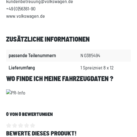
kundenbetreuung@volkswagen.de
+49 (0)56361-90
www.volkswagen.de
ZUSÄTZLICHE INFORMATIONEN
passende Teilenummern
N 0385494
Lieferumfang
1 Spreizniet 8 x 12
WO FINDE ICH MEINE FAHRZEUGDATEN ?
0 VON 0 BEWERTUNGEN
BEWERTE DIESES PRODUKT!
Durchschnittliche Bewertung von 0 von 5 Sternen