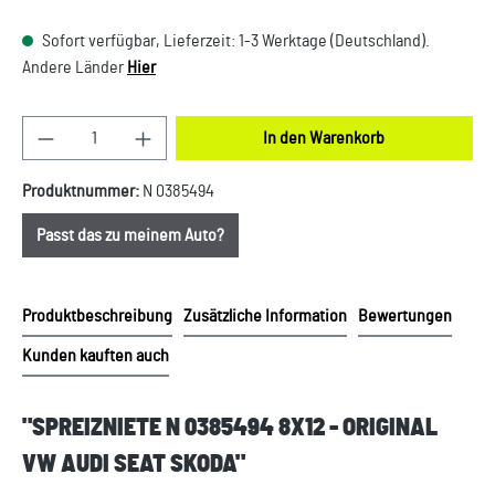
Sofort verfügbar, Lieferzeit: 1-3 Werktage (Deutschland).
Andere Länder
Hier
Produkt Anzahl: Gib den gewünschten Wert ein oder
In den Warenkorb
Produktnummer:
N 0385494
Passt das zu meinem Auto?
Produktbeschreibung
Zusätzliche Information
Bewertungen
Kunden kauften auch
"SPREIZNIETE N 0385494 8X12 - ORIGINAL
VW AUDI SEAT SKODA"