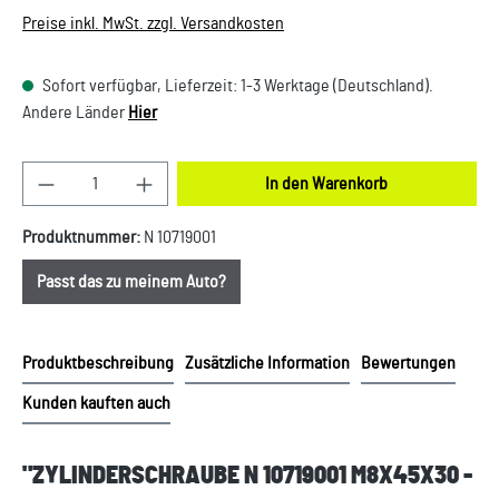
Preise inkl. MwSt. zzgl. Versandkosten
Sofort verfügbar, Lieferzeit: 1-3 Werktage (Deutschland).
Andere Länder
Hier
Produkt Anzahl: Gib den gewünschten Wert ein oder
In den Warenkorb
Produktnummer:
N 10719001
Passt das zu meinem Auto?
Produktbeschreibung
Zusätzliche Information
Bewertungen
Kunden kauften auch
"ZYLINDERSCHRAUBE N 10719001 M8X45X30 -