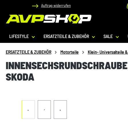
Auftrag widerrufen
 Hauptinhalt springen
Zur Suche springen
Zur Hauptnavigation springen
LIFESTYLE
ERSATZTEILE & ZUBEHÖR
SALE
ERSATZTEILE & ZUBEHÖR
Motorteile
Klein- Universalteile 
INNENSECHSRUNDSCHRAUBE N
SKODA
Bildergalerie überspringen