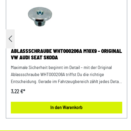
ABLASSSCHRAUBE WHT000206A M10X9 - ORIGINAL
VW AUDI SEAT SKODA
Maximale Sicherheit beginnt im Detail – mit der Original
Ablassschraube WHT000206A triffst Du die richtige
Entscheidung. Gerade im Fahrzeugbereich zählt jedes Detail
– deshalb profitierst Du von einem sicheren Gefühl bei jeder
3,22 €*
Fahrt und dauerhaft stabilen Komponenten. Perfekt
abgestimmt auf die Anforderungen moderner Fahrzeuge
In den Warenkorb
bietet dieses Teil maximale Zuverlässigkeit. Entwickelt für
Fahrzeuge der VAG-Gruppe bietet dieses Originalteil eine
passgenaue Lösung für viele Anwendungen im Alltag.
Produktinfos & Verwendung: 100 % passgenau, da Original