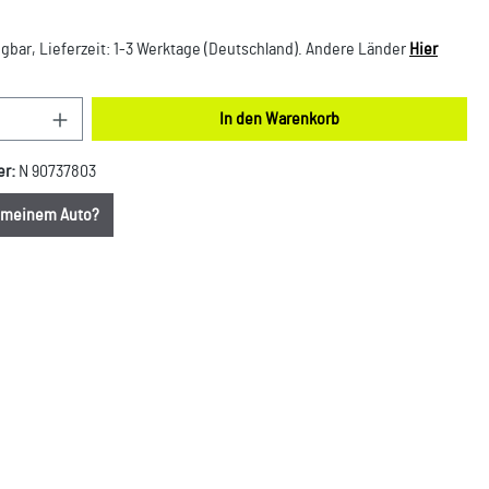
gbar, Lieferzeit: 1-3 Werktage (Deutschland). Andere Länder
Hier
nzahl: Gib den gewünschten Wert ein oder benut
In den Warenkorb
er:
N 90737803
u meinem Auto?