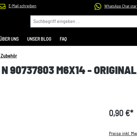
E-Mail schreiben
WhatsApp Chat star
ÜBER UNS
UNSER BLOG
FAQ
& Zubehör
 90737803 M6X14 - ORIGINAL
0,90 €*
Preise inkl. M