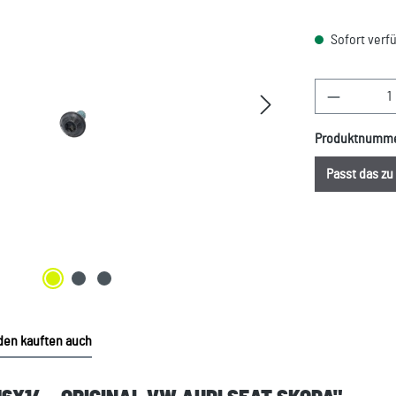
Sofort verfü
Produkt A
Produktnumm
Passt das z
en kauften auch