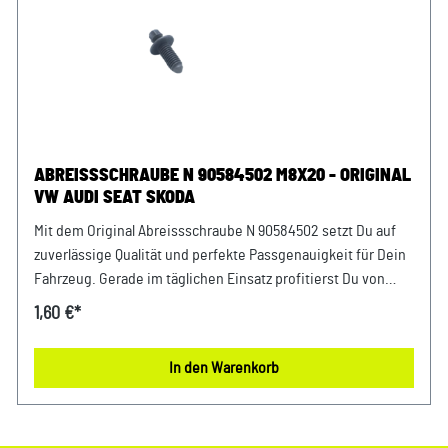
ABREISSSCHRAUBE N 90584502 M8X20 - ORIGINAL
VW AUDI SEAT SKODA
Mit dem Original Abreissschraube N 90584502 setzt Du auf
zuverlässige Qualität und perfekte Passgenauigkeit für Dein
Fahrzeug. Gerade im täglichen Einsatz profitierst Du von
einer stabilen Funktion und einem sicheren Gefühl bei jeder
1,60 €*
Fahrt. Dank exakter Fertigung integriert sich das Bauteil
nahtlos in Dein Fahrzeug und sorgt für eine sichere
In den Warenkorb
Anwendung. Damit setzt Du auf ein Bauteil, das exakt für
Dein Fahrzeug konzipiert wurde und langfristig überzeugt.
Produktinfos & Verwendung: 100 % passgenau, da Original
Ersatzteile Vielseitig einsetzbar im Fahrzeugbereich