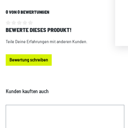
0 VON 0 BEWERTUNGEN
BEWERTE DIESES PRODUKT!
Durchschnittliche Bewertung von 0 von 5 Sternen
Teile Deine Erfahrungen mit anderen Kunden.
Bewertung schreiben
Produktgalerie überspringen
Kunden kauften auch