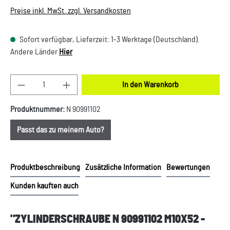
Preise inkl. MwSt. zzgl. Versandkosten
Sofort verfügbar, Lieferzeit: 1-3 Werktage (Deutschland).
Andere Länder
Hier
Produkt Anzahl: Gib den gewünschten Wert ein oder
In den Warenkorb
Produktnummer:
N 90991102
Passt das zu meinem Auto?
Produktbeschreibung
Zusätzliche Information
Bewertungen
Kunden kauften auch
"ZYLINDERSCHRAUBE N 90991102 M10X52 -